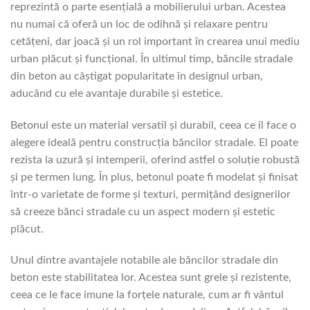
reprezintă o parte esențială a mobilierului urban. Acestea
nu numai că oferă un loc de odihnă și relaxare pentru
cetățeni, dar joacă și un rol important în crearea unui mediu
urban plăcut și funcțional. În ultimul timp, băncile stradale
din beton au câștigat popularitate în designul urban,
aducând cu ele avantaje durabile și estetice.
Betonul este un material versatil și durabil, ceea ce îl face o
alegere ideală pentru construcția băncilor stradale. El poate
rezista la uzură și intemperii, oferind astfel o soluție robustă
și pe termen lung. În plus, betonul poate fi modelat și finisat
într-o varietate de forme și texturi, permițând designerilor
să creeze bănci stradale cu un aspect modern și estetic
plăcut.
Unul dintre avantajele notabile ale băncilor stradale din
beton este stabilitatea lor. Acestea sunt grele și rezistente,
ceea ce le face imune la forțele naturale, cum ar fi vântul