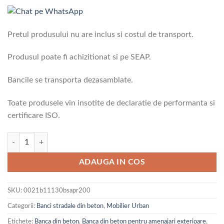
Pretul produsului nu are inclus si costul de transport.
Produsul poate fi achizitionat si pe SEAP.
Bancile se transporta dezasamblate.
Toate produsele vin insotite de declaratie de performanta si
certificare ISO.
Cantitate Banca din beton cu spatar cu aspect de piatra de rau
ADAUGA IN COS
SKU:
0021b11130bsapr200
Categorii:
Banci stradale din beton
,
Mobilier Urban
Etichete:
Banca din beton
,
Banca din beton pentru amenajari exterioare
,