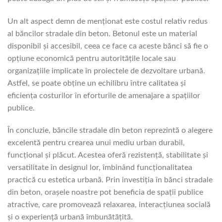
Un alt aspect demn de menționat este costul relativ redus
al băncilor stradale din beton. Betonul este un material
disponibil și accesibil, ceea ce face ca aceste bănci să fie o
opțiune economică pentru autoritățile locale sau
organizațiile implicate în proiectele de dezvoltare urbană.
Astfel, se poate obține un echilibru între calitatea și
eficiența costurilor în eforturile de amenajare a spațiilor
publice.
În concluzie, băncile stradale din beton reprezintă o alegere
excelentă pentru crearea unui mediu urban durabil,
funcțional și plăcut. Acestea oferă rezistență, stabilitate și
versatilitate în designul lor, îmbinând funcționalitatea
practică cu estetica urbană. Prin investiția în bănci stradale
din beton, orașele noastre pot beneficia de spații publice
atractive, care promovează relaxarea, interacțiunea socială
și o experiență urbană îmbunătățită.