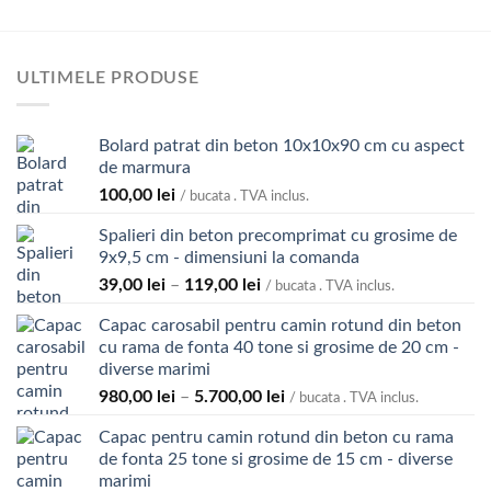
635,00 lei
fost:
259,00 lei.
până
264,00 lei.
la
745,00 lei
ULTIMELE PRODUSE
Bolard patrat din beton 10x10x90 cm cu aspect
de marmura
100,00
lei
/ bucata . TVA inclus.
Spalieri din beton precomprimat cu grosime de
9x9,5 cm - dimensiuni la comanda
Interval
39,00
lei
–
119,00
lei
/ bucata . TVA inclus.
de
Capac carosabil pentru camin rotund din beton
prețuri:
cu rama de fonta 40 tone si grosime de 20 cm -
39,00 lei
diverse marimi
până
Interval
980,00
lei
–
5.700,00
lei
la
/ bucata . TVA inclus.
de
119,00 lei
Capac pentru camin rotund din beton cu rama
prețuri:
de fonta 25 tone si grosime de 15 cm - diverse
980,00 lei
marimi
până