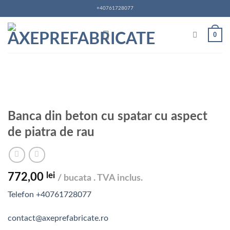
Skip
+40761728077
to
content
0
Banca din beton cu spatar cu aspect
de piatra de rau
lei
772,00
/ bucata . TVA inclus.
Telefon +40761728077
contact@axeprefabricate.ro