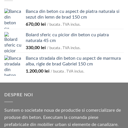
Banca din beton cu aspect de piatra naturala si
sezut din lemn de brad 150 cm
670,00
lei
/ bucata . TVA inclus.
Bolard sferic cu picior din beton cu piatra
naturala 45 cm
330,00
lei
/ bucata . TVA inclus.
Banca stradala din beton cu aspect de marmura
alba, rigle de brad Gabriel 150 cm
1.200,00
lei
/ bucata . TVA inclus.
DESPRE NOI
Suntem o societate noua de productie si comercializare de
produse din beton. Executam la comanda piese
prefabricate din mobilier urban si elemente de canalizare.