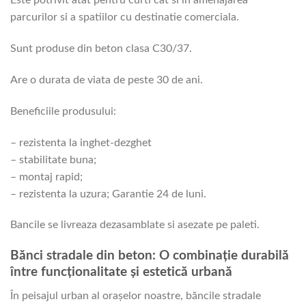
Este potrivit atat pentru curti cat si in amenajarea
parcurilor si a spatiilor cu destinatie comerciala.
Sunt produse din beton clasa C30/37.
Are o durata de viata de peste 30 de ani.
Beneficiile produsului:
– rezistenta la inghet-dezghet
– stabilitate buna;
– montaj rapid;
– rezistenta la uzura; Garantie 24 de luni.
Bancile se livreaza dezasamblate si asezate pe paleti.
Bănci stradale din beton: O combinație durabilă
între funcționalitate și estetică urbană
În peisajul urban al orașelor noastre, băncile stradale