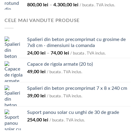
Interval
800,00
lei
–
4.300,00
lei
la
/ bucata . TVA inclus.
de
5.700,00 lei
prețuri:
CELE MAI VANDUTE PRODUSE
800,00 lei
până
la
Spalieri din beton precomprimat cu grosime de
4.300,00 lei
7x8 cm - dimensiuni la comanda
Interval
24,00
lei
–
74,00
lei
/ bucata . TVA inclus.
de
Capace de rigola armate (20 to)
prețuri:
49,00
lei
24,00 lei
/ bucata . TVA inclus.
până
la
Spalieri din beton precomprimat 7 x 8 x 240 cm
74,00 lei
39,00
lei
/ bucata . TVA inclus.
Suport panou solar cu unghi de 30 de grade
254,00
lei
/ bucata . TVA inclus.