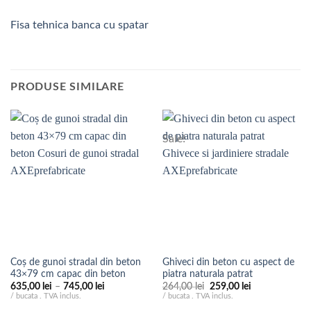
Fisa tehnica banca cu spatar
PRODUSE SIMILARE
Sale!
Coș de gunoi stradal din beton
Ghiveci din beton cu aspect de
43×79 cm capac din beton
piatra naturala patrat
Interval
Prețul
Prețul
635,00
lei
–
745,00
lei
264,00
lei
259,00
lei
de
inițial
curent
/ bucata . TVA inclus.
/ bucata . TVA inclus.
prețuri:
a
este: