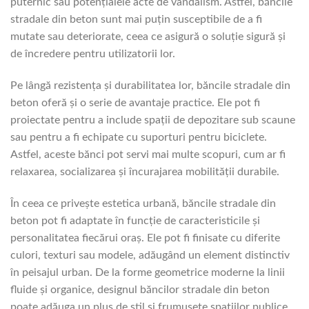
puternic sau potențialele acte de vandalism. Astfel, băncile
stradale din beton sunt mai puțin susceptibile de a fi
mutate sau deteriorate, ceea ce asigură o soluție sigură și
de încredere pentru utilizatorii lor.
Pe lângă rezistența și durabilitatea lor, băncile stradale din
beton oferă și o serie de avantaje practice. Ele pot fi
proiectate pentru a include spații de depozitare sub scaune
sau pentru a fi echipate cu suporturi pentru biciclete.
Astfel, aceste bănci pot servi mai multe scopuri, cum ar fi
relaxarea, socializarea și încurajarea mobilității durabile.
În ceea ce privește estetica urbană, băncile stradale din
beton pot fi adaptate în funcție de caracteristicile și
personalitatea fiecărui oraș. Ele pot fi finisate cu diferite
culori, texturi sau modele, adăugând un element distinctiv
în peisajul urban. De la forme geometrice moderne la linii
fluide și organice, designul băncilor stradale din beton
poate adăuga un plus de stil și frumusețe spațiilor publice.