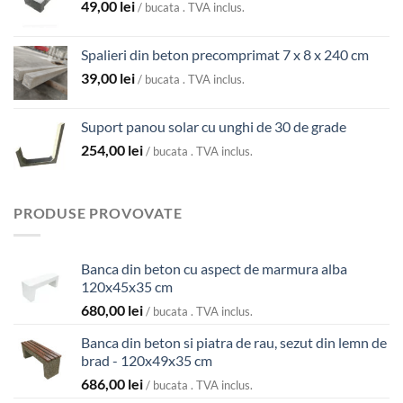
49,00
lei
24,00 lei
/ bucata . TVA inclus.
până
la
Spalieri din beton precomprimat 7 x 8 x 240 cm
74,00 lei
39,00
lei
/ bucata . TVA inclus.
Suport panou solar cu unghi de 30 de grade
254,00
lei
/ bucata . TVA inclus.
PRODUSE PROVOVATE
Banca din beton cu aspect de marmura alba
120x45x35 cm
680,00
lei
/ bucata . TVA inclus.
Banca din beton si piatra de rau, sezut din lemn de
brad - 120x49x35 cm
686,00
lei
/ bucata . TVA inclus.