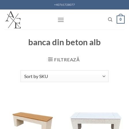
Skip
+40761728077
to
content
0
banca din beton alb
FILTREAZĂ