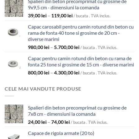
Spalieri din beton precomprimat cu grosime de
9x9,5 cm - dimensiuni la comanda
Interval
39,00
lei
–
119,00
lei
/ bucata . TVA inclus.
de
Capac carosabil pentru camin rotund din beton cu
prețuri:
rama de fonta 40 tone si grosime de 20 cm -
39,00 lei
diverse marimi
până
Interval
980,00
lei
–
5.700,00
lei
la
/ bucata . TVA inclus.
de
119,00 lei
Capac pentru camin rotund din beton cu rama de
prețuri:
fonta 25 tone si grosime de 15 cm - diverse marimi
980,00 lei
Interval
800,00
lei
–
4.300,00
lei
până
/ bucata . TVA inclus.
de
la
prețuri:
5.700,00 lei
CELE MAI VANDUTE PRODUSE
800,00 lei
până
la
Spalieri din beton precomprimat cu grosime de
4.300,00 lei
7x8 cm - dimensiuni la comanda
Interval
24,00
lei
–
74,00
lei
/ bucata . TVA inclus.
de
Capace de rigola armate (20 to)
prețuri: