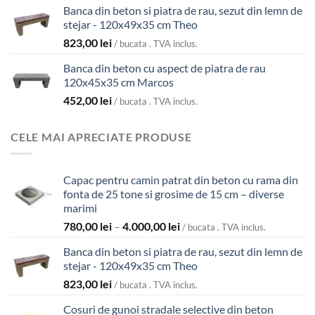
Banca din beton si piatra de rau, sezut din lemn de
stejar - 120x49x35 cm Theo
823,00
lei
/ bucata . TVA inclus.
Banca din beton cu aspect de piatra de rau
120x45x35 cm Marcos
452,00
lei
/ bucata . TVA inclus.
CELE MAI APRECIATE PRODUSE
Capac pentru camin patrat din beton cu rama din
fonta de 25 tone si grosime de 15 cm – diverse
marimi
Interval
780,00
lei
–
4.000,00
lei
/ bucata . TVA inclus.
de
Banca din beton si piatra de rau, sezut din lemn de
prețuri:
stejar - 120x49x35 cm Theo
780,00 lei
823,00
lei
până
/ bucata . TVA inclus.
la
Cosuri de gunoi stradale selective din beton
4.000,00 lei