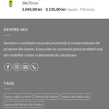
38x70 cm
Interval
1.045,00
lei
–
3.135,00
lei
/ bucata . TVA inclus.
de
prețuri:
1.045,00 lei
DESPRE NOI
până
la
3.135,00 lei
Suntem o societate noua de productie si comercializare de
produse din beton. Executam la comanda piese prefabricate
din mobilier urban si elemente de canalizare.
TAGS
banca alba cu lemn
Banca din beton
banca din beton alb
banca din beton alb si lemn