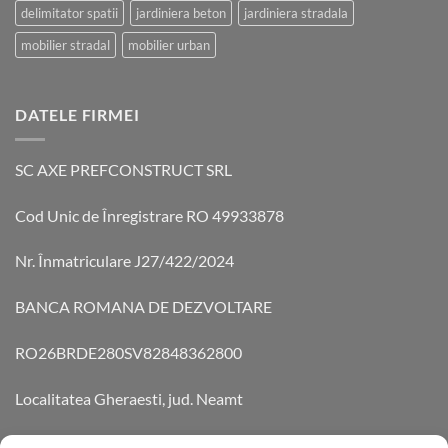
delimitator spatii
jardiniera beton
jardiniera stradala
mobilier stradal
mobilier urban
DATELE FIRMEI
SC AXE PREFCONSTRUCT SRL
Cod Unic de Înregistrare RO 49933878
Nr. Înmatriculare J27/422/2024
BANCA ROMANA DE DEZVOLTARE
RO26BRDE280SV82848362800
Localitatea Gheraesti, jud. Neamt
Aleea Teilor 14 Cod 6172055