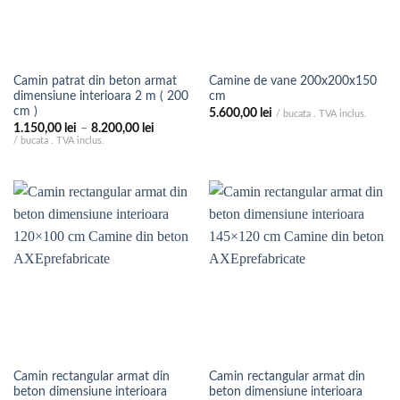
Camin patrat din beton armat
Camine de vane 200x200x150
dimensiune interioara 2 m ( 200
cm
cm )
5.600,00
lei
/ bucata . TVA inclus.
Interval
1.150,00
lei
–
8.200,00
lei
de
/ bucata . TVA inclus.
prețuri:
1.150,00 lei
până
la
8.200,00 lei
Camin rectangular armat din
Camin rectangular armat din
beton dimensiune interioara
beton dimensiune interioara