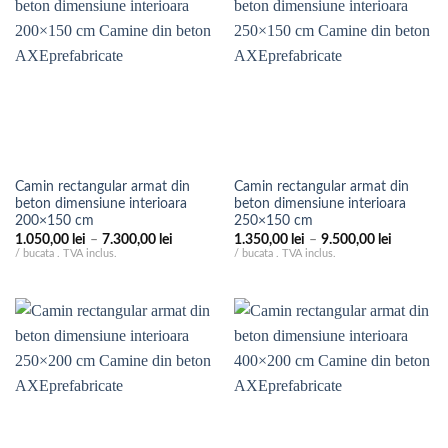
Camin rectangular armat din
Camin rectangular armat din
beton dimensiune interioara
beton dimensiune interioara
200×150 cm
250×150 cm
Interval
Interval
1.050,00
lei
–
7.300,00
lei
1.350,00
lei
–
9.500,00
lei
de
de
/ bucata . TVA inclus.
/ bucata . TVA inclus.
prețuri:
prețuri:
1.050,00 lei
1.350,00 
până
până
la
la
7.300,00 lei
9.500,00 