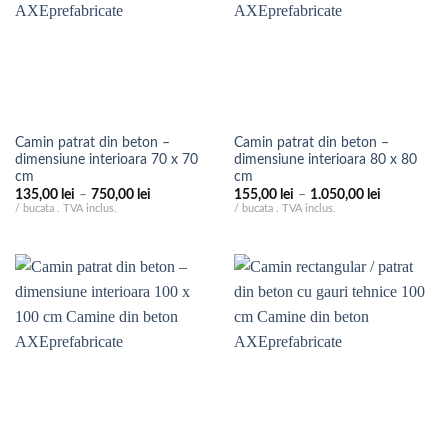
Camin patrat din beton –
Camin patrat din beton –
dimensiune interioara 70 x 70
dimensiune interioara 80 x 80
cm
cm
Interval
Interval
135,00
lei
–
750,00
lei
155,00
lei
–
1.050,00
lei
de
de
/ bucata . TVA inclus.
/ bucata . TVA inclus.
prețuri:
prețuri:
135,00 lei
155,00 lei
până
până
la
la
750,00 lei
1.050,00 le