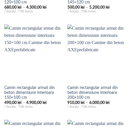
120×100 cm
145×120 cm
Interval
Interval
680,00
lei
–
4.300,00
lei
500,00
lei
–
5.200,00
lei
de
de
/ bucata . TVA inclus.
/ bucata . TVA inclus.
prețuri:
prețuri:
680,00 lei
500,00 lei
până
până
la
la
4.300,00 lei
5.200,00 le
Camin rectangular armat din
Camin rectangular armat din
beton dimensiune interioara
beton dimensiune interioara
150×100 cm
200×100 cm
Interval
Interval
490,00
lei
–
4.900,00
lei
910,00
lei
–
6.000,00
lei
de
de
/ bucata . TVA inclus.
/ bucata . TVA inclus.
prețuri:
prețuri:
490,00 lei
910,00 lei
până
până
la
la
4.900,00 lei
6.000,00 le