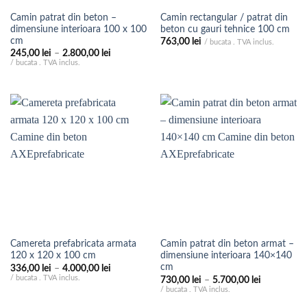
Camin patrat din beton –
Camin rectangular / patrat din
dimensiune interioara 100 x 100
beton cu gauri tehnice 100 cm
cm
763,00
lei
/ bucata . TVA inclus.
Interval
245,00
lei
–
2.800,00
lei
de
/ bucata . TVA inclus.
prețuri:
245,00 lei
până
la
2.800,00 lei
Camereta prefabricata armata
Camin patrat din beton armat –
120 x 120 x 100 cm
dimensiune interioara 140×140
cm
Interval
336,00
lei
–
4.000,00
lei
de
/ bucata . TVA inclus.
Interval
730,00
lei
–
5.700,00
lei
prețuri:
de
/ bucata . TVA inclus.
336,00 lei
prețuri:
până
730,00 lei