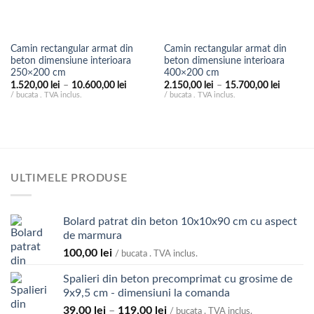
Camin rectangular armat din
Camin rectangular armat din
beton dimensiune interioara
beton dimensiune interioara
250×200 cm
400×200 cm
Interval
Interval
1.520,00
lei
–
10.600,00
lei
2.150,00
lei
–
15.700,00
lei
de
de
/ bucata . TVA inclus.
/ bucata . TVA inclus.
prețuri:
prețuri:
1.520,00 lei
2.150,00
până
până
la
la
10.600,00 lei
15.700,0
ULTIMELE PRODUSE
Bolard patrat din beton 10x10x90 cm cu aspect
de marmura
100,00
lei
/ bucata . TVA inclus.
Spalieri din beton precomprimat cu grosime de
9x9,5 cm - dimensiuni la comanda
Interval
39,00
lei
–
119,00
lei
/ bucata . TVA inclus.