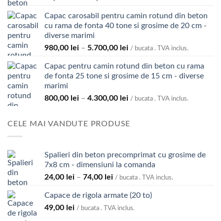
de
Capac carosabil pentru camin rotund din beton
prețuri:
cu rama de fonta 40 tone si grosime de 20 cm -
39,00 lei
diverse marimi
până
Interval
980,00
lei
–
5.700,00
lei
la
/ bucata . TVA inclus.
de
119,00 lei
Capac pentru camin rotund din beton cu rama
prețuri:
de fonta 25 tone si grosime de 15 cm - diverse
980,00 lei
marimi
până
Interval
800,00
lei
–
4.300,00
lei
la
/ bucata . TVA inclus.
de
5.700,00 lei
prețuri:
CELE MAI VANDUTE PRODUSE
800,00 lei
până
la
Spalieri din beton precomprimat cu grosime de
4.300,00 lei
7x8 cm - dimensiuni la comanda
Interval
24,00
lei
–
74,00
lei
/ bucata . TVA inclus.
de
Capace de rigola armate (20 to)
prețuri:
49,00
lei
24,00 lei
/ bucata . TVA inclus.
până