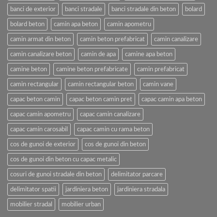
banci de exterior
banci stradale
banci stradale din beton
bolard
bolard beton
camin apa beton
camin apometru
camin armat din beton
camin beton prefabricat
camin canalizare
camin canalizare beton
camin de apa
camine apa beton
camine beton
camine beton prefabricate
camin prefabricat
camin rectangular
camin rectangular beton
camin vane
capac beton camin
capac beton camin pret
capac camin apa beton
capac camin apometru
capac camin canalizare
capac camin carosabil
capac camin cu rama beton
cos de gunoi de exterior
cos de gunoi din beton
cos de gunoi din beton cu capac metalic
cosuri de gunoi stradale din beton
delimitator parcare
delimitator spatii
jardiniera beton
jardiniera stradala
mobilier stradal
mobilier urban