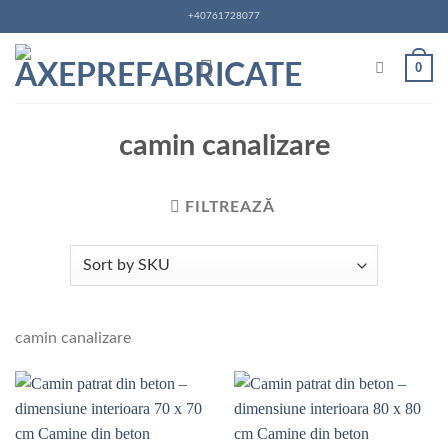
Skip
+40761728077
to
content
0
camin canalizare
FILTREAZĂ
camin canalizare