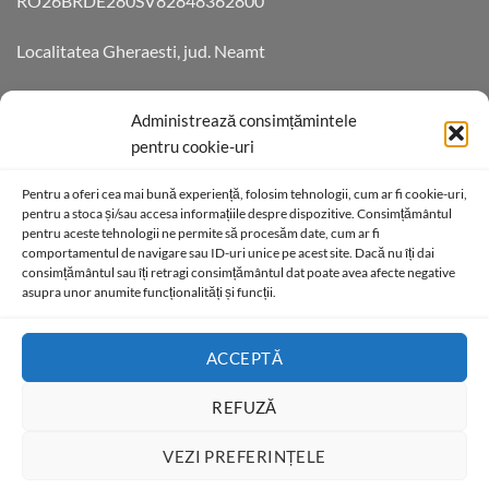
RO26BRDE280SV82848362800
Localitatea Gheraesti, jud. Neamt
Aleea Teilor 14 Cod 6172055
Administrează consimțămintele
pentru cookie-uri
DATE DE CONTACT
Pentru a oferi cea mai bună experiență, folosim tehnologii, cum ar fi cookie-uri,
pentru a stoca și/sau accesa informațiile despre dispozitive. Consimțământul
pentru aceste tehnologii ne permite să procesăm date, cum ar fi
Telefon +40761728077
comportamentul de navigare sau ID-uri unice pe acest site. Dacă nu îți dai
consimțământul sau îți retragi consimțământul dat poate avea afecte negative
contact@axeprefabricate.ro
asupra unor anumite funcționalități și funcții.
ACCEPTĂ
REFUZĂ
VEZI PREFERINȚELE
ABOUT
OUR STORES
BLOG
CONTACT
FAQ