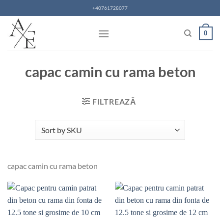
Skip
+40761728077
to
content
0
capac camin cu rama beton
FILTREAZĂ
capac camin cu rama beton