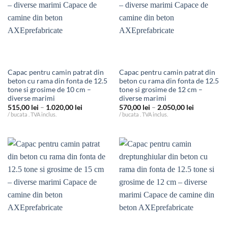
Capac pentru camin patrat din
Capac pentru camin patrat din
beton cu rama din fonta de 12.5
beton cu rama din fonta de 12.5
tone si grosime de 10 cm –
tone si grosime de 12 cm –
diverse marimi
diverse marimi
Interval
Interval
515,00
lei
–
1.020,00
lei
570,00
lei
–
2.050,00
lei
de
de
/ bucata . TVA inclus.
/ bucata . TVA inclus.
prețuri:
prețuri:
515,00 lei
570,00 lei
până
până
la
la
1.020,00 lei
2.050,00 le