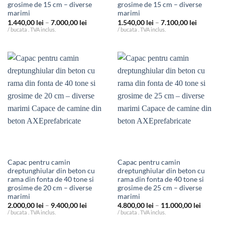
grosime de 15 cm – diverse
grosime de 15 cm – diverse
marimi
marimi
Interval
Interval
1.440,00
lei
–
7.000,00
lei
1.540,00
lei
–
7.100,00
lei
de
de
/ bucata . TVA inclus.
/ bucata . TVA inclus.
prețuri:
prețuri:
1.440,00 lei
1.540,00 
până
până
la
la
7.000,00 lei
7.100,00 
Capac pentru camin
Capac pentru camin
dreptunghiular din beton cu
dreptunghiular din beton cu
rama din fonta de 40 tone si
rama din fonta de 40 tone si
grosime de 20 cm – diverse
grosime de 25 cm – diverse
marimi
marimi
Interval
Interval
2.000,00
lei
–
9.400,00
lei
4.800,00
lei
–
11.000,00
lei
de
de
/ bucata . TVA inclus.
/ bucata . TVA inclus.
prețuri:
prețuri:
2.000,00 lei
4.800,00