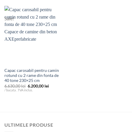
până
până
la
la
9.400,00 lei
11.000,
Sale!
Capac carosabil pentru camin
rotund cu 2 rame din fonta de
40 tone 230×25 cm
Prețul
Prețul
6.630,00
lei
6.200,00
lei
inițial
curent
/ bucata . TVA inclus.
a
este:
fost:
6.200,00 lei.
6.630,00 lei.
ULTIMELE PRODUSE