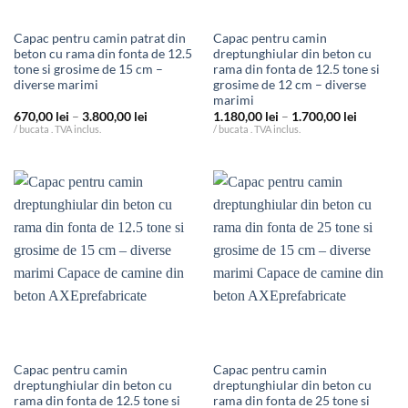
Capac pentru camin patrat din
Capac pentru camin
beton cu rama din fonta de 12.5
dreptunghiular din beton cu
tone si grosime de 15 cm –
rama din fonta de 12.5 tone si
diverse marimi
grosime de 12 cm – diverse
marimi
Interval
Interval
670,00
lei
–
3.800,00
lei
1.180,00
lei
–
1.700,00
lei
de
de
/ bucata . TVA inclus.
/ bucata . TVA inclus.
prețuri:
prețuri:
670,00 lei
1.180,00 
până
până
la
la
3.800,00 lei
1.700,00 
Capac pentru camin
Capac pentru camin
dreptunghiular din beton cu
dreptunghiular din beton cu
rama din fonta de 12.5 tone si
rama din fonta de 25 tone si