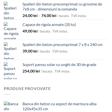
la
Spalieri din beton precomprimat cu grosime de
4.300,00 lei
7x8 cm - dimensiuni la comanda
Interval
24,00
lei
–
74,00
lei
/ bucata . TVA inclus.
de
Capace de rigola armate (20 to)
prețuri:
49,00
lei
24,00 lei
/ bucata . TVA inclus.
până
la
Spalieri din beton precomprimat 7 x 8 x 240 cm
74,00 lei
39,00
lei
/ bucata . TVA inclus.
Suport panou solar cu unghi de 30 de grade
254,00
lei
/ bucata . TVA inclus.
PRODUSE PROVOVATE
Banca din beton cu aspect de marmura alba
120x45x35 cm