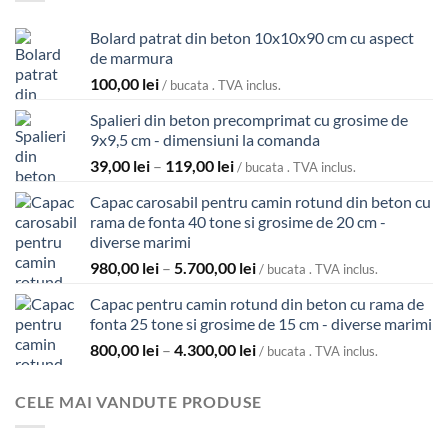
Bolard patrat din beton 10x10x90 cm cu aspect
de marmura
100,00
lei
/ bucata . TVA inclus.
Spalieri din beton precomprimat cu grosime de
9x9,5 cm - dimensiuni la comanda
Interval
39,00
lei
–
119,00
lei
/ bucata . TVA inclus.
de
Capac carosabil pentru camin rotund din beton cu
prețuri:
rama de fonta 40 tone si grosime de 20 cm -
39,00 lei
diverse marimi
până
Interval
980,00
lei
–
5.700,00
lei
la
/ bucata . TVA inclus.
de
119,00 lei
Capac pentru camin rotund din beton cu rama de
prețuri:
fonta 25 tone si grosime de 15 cm - diverse marimi
980,00 lei
Interval
800,00
lei
–
4.300,00
lei
până
/ bucata . TVA inclus.
de
la
prețuri:
5.700,00 lei
CELE MAI VANDUTE PRODUSE
800,00 lei
până