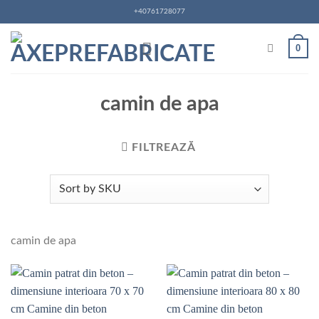
Skip
+40761728077
to
content
0
camin de apa
FILTREAZĂ
camin de apa