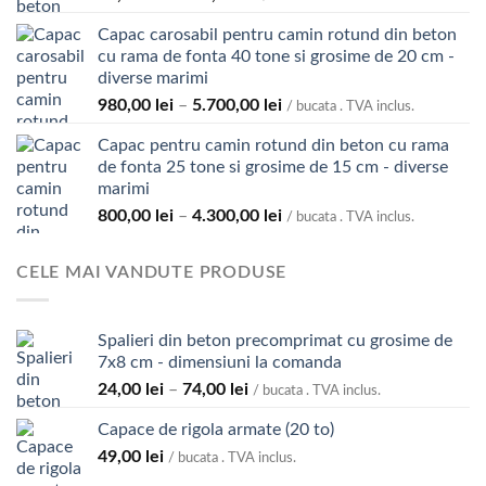
de
Capac carosabil pentru camin rotund din beton
prețuri:
cu rama de fonta 40 tone si grosime de 20 cm -
39,00 lei
diverse marimi
până
Interval
980,00
lei
–
5.700,00
lei
la
/ bucata . TVA inclus.
de
119,00 lei
Capac pentru camin rotund din beton cu rama
prețuri:
de fonta 25 tone si grosime de 15 cm - diverse
980,00 lei
marimi
până
Interval
800,00
lei
–
4.300,00
lei
la
/ bucata . TVA inclus.
de
5.700,00 lei
prețuri:
CELE MAI VANDUTE PRODUSE
800,00 lei
până
la
Spalieri din beton precomprimat cu grosime de
4.300,00 lei
7x8 cm - dimensiuni la comanda
Interval
24,00
lei
–
74,00
lei
/ bucata . TVA inclus.
de
Capace de rigola armate (20 to)
prețuri:
49,00
lei
24,00 lei
/ bucata . TVA inclus.
până