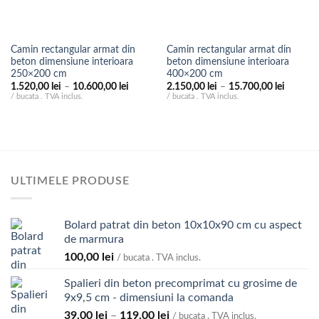
Camin rectangular armat din
Camin rectangular armat din
beton dimensiune interioara
beton dimensiune interioara
250×200 cm
400×200 cm
Interval
Interval
1.520,00
lei
–
10.600,00
lei
2.150,00
lei
–
15.700,00
lei
de
de
/ bucata . TVA inclus.
/ bucata . TVA inclus.
prețuri:
prețuri:
1.520,00 lei
2.150,00
până
până
la
la
10.600,00 lei
15.700,0
ULTIMELE PRODUSE
Bolard patrat din beton 10x10x90 cm cu aspect
de marmura
100,00
lei
/ bucata . TVA inclus.
Spalieri din beton precomprimat cu grosime de
9x9,5 cm - dimensiuni la comanda
Interval
39,00
lei
–
119,00
lei
/ bucata . TVA inclus.