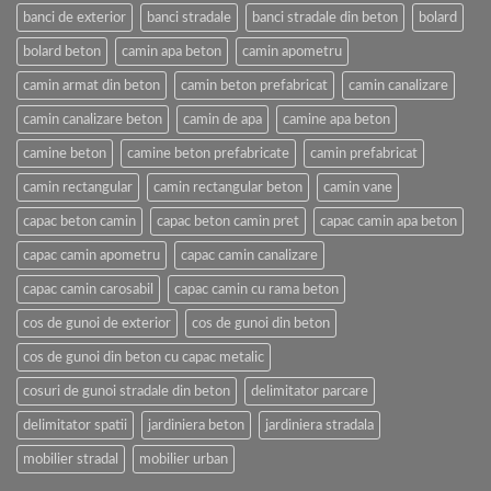
banci de exterior
banci stradale
banci stradale din beton
bolard
bolard beton
camin apa beton
camin apometru
camin armat din beton
camin beton prefabricat
camin canalizare
camin canalizare beton
camin de apa
camine apa beton
camine beton
camine beton prefabricate
camin prefabricat
camin rectangular
camin rectangular beton
camin vane
capac beton camin
capac beton camin pret
capac camin apa beton
capac camin apometru
capac camin canalizare
capac camin carosabil
capac camin cu rama beton
cos de gunoi de exterior
cos de gunoi din beton
cos de gunoi din beton cu capac metalic
cosuri de gunoi stradale din beton
delimitator parcare
delimitator spatii
jardiniera beton
jardiniera stradala
mobilier stradal
mobilier urban