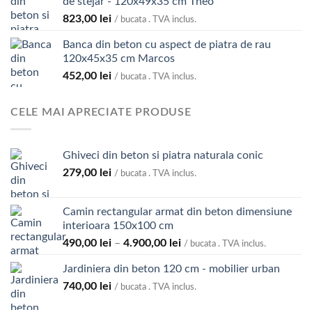
de stejar - 120x49x35 cm Theo
823,00
lei
/ bucata . TVA inclus.
Banca din beton cu aspect de piatra de rau
120x45x35 cm Marcos
452,00
lei
/ bucata . TVA inclus.
CELE MAI APRECIATE PRODUSE
Ghiveci din beton si piatra naturala conic
279,00
lei
/ bucata . TVA inclus.
Camin rectangular armat din beton dimensiune
interioara 150x100 cm
Interval
490,00
lei
–
4.900,00
lei
/ bucata . TVA inclus.
de
Jardiniera din beton 120 cm - mobilier urban
prețuri:
740,00
lei
490,00 lei
/ bucata . TVA inclus.
până