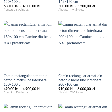
120×100 cm
145×120 cm
Interval
Interval
680,00
lei
–
4.300,00
lei
500,00
lei
–
5.200,00
lei
de
de
/ bucata . TVA inclus.
/ bucata . TVA inclus.
prețuri:
prețuri:
680,00 lei
500,00 lei
până
până
la
la
4.300,00 lei
5.200,00 le
Camin rectangular armat din
Camin rectangular armat din
beton dimensiune interioara
beton dimensiune interioara
150×100 cm
200×100 cm
Interval
Interval
490,00
lei
–
4.900,00
lei
910,00
lei
–
6.000,00
lei
de
de
/ bucata . TVA inclus.
/ bucata . TVA inclus.
prețuri:
prețuri:
490,00 lei
910,00 lei
până
până
la
la
4.900,00 lei
6.000,00 le