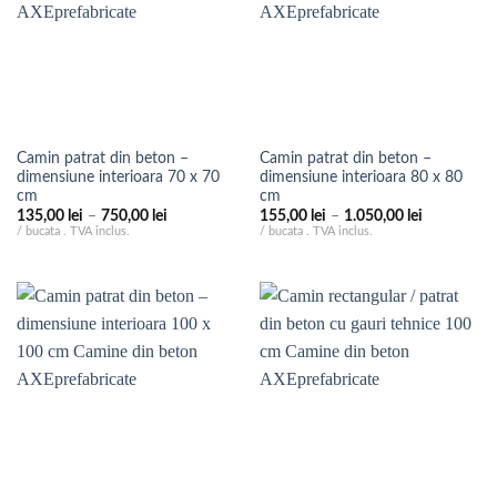
Camin patrat din beton –
Camin patrat din beton –
dimensiune interioara 70 x 70
dimensiune interioara 80 x 80
cm
cm
Interval
Interval
135,00
lei
–
750,00
lei
155,00
lei
–
1.050,00
lei
de
de
/ bucata . TVA inclus.
/ bucata . TVA inclus.
prețuri:
prețuri:
135,00 lei
155,00 lei
până
până
la
la
750,00 lei
1.050,00 le