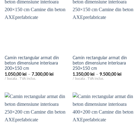
Camin rectangular armat din
Camin rectangular armat din
beton dimensiune interioara
beton dimensiune interioara
200×150 cm
250×150 cm
Interval
Interval
1.050,00
lei
–
7.300,00
lei
1.350,00
lei
–
9.500,00
lei
de
de
/ bucata . TVA inclus.
/ bucata . TVA inclus.
prețuri:
prețuri:
1.050,00 lei
1.350,00 
până
până
la
la
7.300,00 lei
9.500,00 