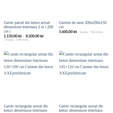
Camin patrat din beton armat
Camine de vane 200x200x150
dimensiune interioara 2 m ( 200
cm
cm )
5.600,00
lei
/ bucata . TVA inclus.
Interval
1.150,00
lei
–
8.200,00
lei
de
/ bucata . TVA inclus.
prețuri:
1.150,00 lei
până
la
8.200,00 lei
Camin rectangular armat din
Camin rectangular armat din
beton dimensiune interioara
beton dimensiune interioara