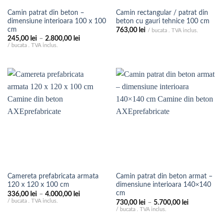
Camin patrat din beton –
Camin rectangular / patrat din
dimensiune interioara 100 x 100
beton cu gauri tehnice 100 cm
cm
763,00
lei
/ bucata . TVA inclus.
Interval
245,00
lei
–
2.800,00
lei
de
/ bucata . TVA inclus.
prețuri:
245,00 lei
până
la
2.800,00 lei
Camereta prefabricata armata
Camin patrat din beton armat –
120 x 120 x 100 cm
dimensiune interioara 140×140
cm
Interval
336,00
lei
–
4.000,00
lei
de
/ bucata . TVA inclus.
Interval
730,00
lei
–
5.700,00
lei
prețuri:
de
/ bucata . TVA inclus.
336,00 lei
prețuri:
până
730,00 lei