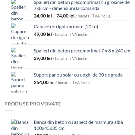
Spalieri din beton precomprimat cu grosime de
4.300,00 lei
7x8 cm - dimensiuni la comanda
Interval
24,00
lei
–
74,00
lei
/ bucata . TVA inclus.
de
Capace de rigola armate (20 to)
prețuri:
24,00 lei
49,00
lei
/ bucata . TVA inclus.
până
la
Spalieri din beton precomprimat 7 x 8 x 240 cm
74,00 lei
39,00
lei
/ bucata . TVA inclus.
Suport panou solar cu unghi de 30 de grade
254,00
lei
/ bucata . TVA inclus.
PRODUSE PROVOVATE
Banca din beton cu aspect de marmura alba
120x45x35 cm