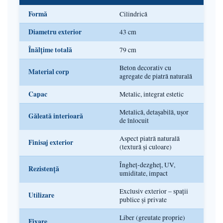
Formă
Cilindrică
Diametru exterior
43 cm
Înălțime totală
79 cm
Beton decorativ cu
Material corp
agregate de piatră naturală
Capac
Metalic, integrat estetic
Metalică, detașabilă, ușor
Găleată interioară
de înlocuit
Aspect piatră naturală
Finisaj exterior
(textură și culoare)
Îngheț-dezgheț, UV,
Rezistență
umiditate, impact
Exclusiv exterior – spații
Utilizare
publice și private
Liber (greutate proprie)
Fixare