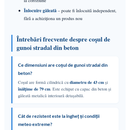
la coroziune
Înlocuire găleată
– poate fi înlocuită independent,
fără a achiziționa un produs nou
Întrebări frecvente despre coșul de
gunoi stradal din beton
Ce dimensiuni are coșul de gunoi stradal din
beton?
diametru de 43 cm
Coșul are formă cilindrică cu
și
înălțime de 79 cm
. Este echipat cu capac din beton și
găleată metalică interioară detașabilă.
Cât de rezistent este la îngheț și condiții
meteo extreme?