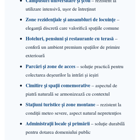
Campusuri universitare și școli
– rezistent la
utilizare intensivă, ușor de întreținut
Zone rezidențiale și ansambluri de locuințe
–
eleganță discretă care valorifică spațiile comune
Hoteluri, pensiuni și restaurante cu terasă
–
conferă un ambient premium spațiilor de primire
exterioară
Parcări și zone de acces
– soluție practică pentru
colectarea deșeurilor la intrări și ieșiri
Cimitire și spații comemorative
– aspectul de
piatră naturală se armonizează cu contextul
Stațiuni turistice și zone montane
– rezistent la
condiții meteo severe, aspect natural nepretențios
Administrații locale și primării
– soluție durabilă
pentru dotarea domeniului public