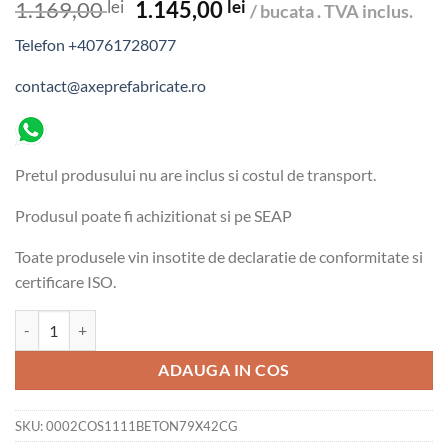
Prețul
Prețul
1.169,00
lei
1.145,00
lei
/ bucata . TVA inclus.
inițial
curent
Telefon +40761728077
a
este:
fost:
1.145,00 lei.
contact@axeprefabricate.ro
1.169,00 lei.
Pretul produsului nu are inclus si costul de transport.
Produsul poate fi achizitionat si pe SEAP
Toate produsele vin insotite de declaratie de conformitate si
certificare ISO.
Cantitate Coș de gunoi stradal din beton 43x79 cm
ADAUGA IN COS
SKU:
0002COS1111BETON79X42CG