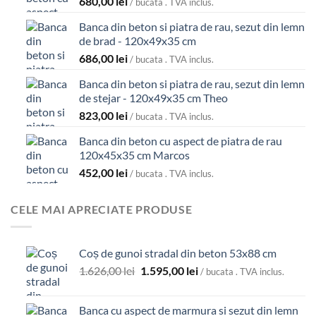
680,00
lei
/ bucata . TVA inclus.
Banca din beton si piatra de rau, sezut din lemn
de brad - 120x49x35 cm
686,00
lei
/ bucata . TVA inclus.
Banca din beton si piatra de rau, sezut din lemn
de stejar - 120x49x35 cm Theo
823,00
lei
/ bucata . TVA inclus.
Banca din beton cu aspect de piatra de rau
120x45x35 cm Marcos
452,00
lei
/ bucata . TVA inclus.
CELE MAI APRECIATE PRODUSE
Coș de gunoi stradal din beton 53x88 cm
Prețul
Prețul
1.626,00
lei
1.595,00
lei
/ bucata . TVA inclus.
inițial
curent
a
este:
Banca cu aspect de marmura si sezut din lemn
fost:
1.595,00 lei.