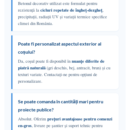
Betonul decorativ utilizat este formulat pentru
cicluri repetate de îngheț-dezgheț
rezistență la
,
precipitații, radiații UV și variații termice specifice
climei din România.
Poate fi personalizat aspectul exterior al
coșului?
nuanțe diferite de
Da, coșul poate fi disponibil în
piatră naturală
(gri deschis, bej, antracit, brun) și cu
texturi variate. Contactați-ne pentru opțiuni de
personalizare.
Se poate comanda în cantități mari pentru
proiecte publice?
prețuri avantajoase pentru comenzi
Absolut. Oferim
en-gros
, livrare pe șantier și suport tehnic pentru