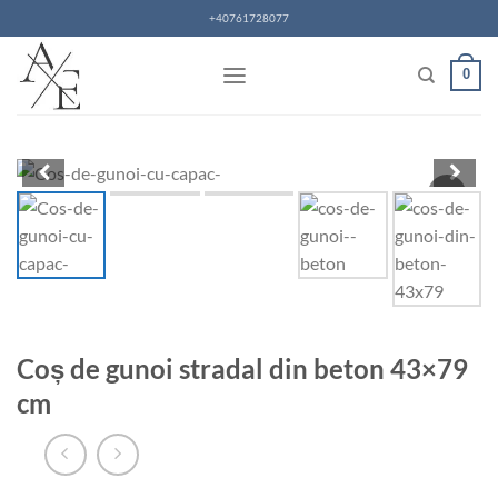
Skip
+40761728077
to
content
0
Coș de gunoi stradal din beton 43×79
cm