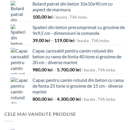
Bolard patrat din beton 10x10x90 cm cu
aspect de marmura
100,00
lei
/ bucata . TVA inclus.
Spalieri din beton precomprimat cu grosime de
9x9,5 cm - dimensiuni la comanda
Interval
39,00
lei
–
119,00
lei
/ bucata . TVA inclus.
de
Capac carosabil pentru camin rotund din
prețuri:
beton cu rama de fonta 40 tone si grosime de
39,00 lei
20 cm - diverse marimi
până
la
Interval
980,00
lei
–
5.700,00
lei
/ bucata . TVA inclus.
119,00 lei
de
Capac pentru camin rotund din beton cu rama
prețuri:
de fonta 25 tone si grosime de 15 cm - diverse
980,00 lei
marimi
până
la
Interval
800,00
lei
–
4.300,00
lei
/ bucata . TVA inclus.
5.700,00 lei
de
prețuri:
CELE MAI VANDUTE PRODUSE
800,00 lei
până
la