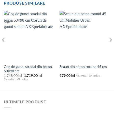
PRODUSE SIMILARE
Sale!
Coș de gunoi stradal din beton
Scaun din beton rotund 45 cm
53×98 cm
Prețul
Prețul
1.748,00
lei
1.719,00
lei
179,00
lei
/ bucata . TVA inclus.
inițial
curent
/ bucata . TVA inclus.
a
este:
fost:
1.719,00 lei.
1.748,00 lei.
ULTIMELE PRODUSE