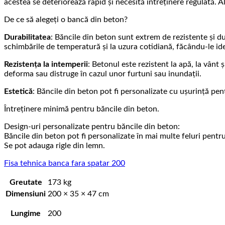
acestea se deteriorează rapid și necesită întreținere regulată. A
De ce să alegeți o bancă din beton?
Durabilitatea
: Băncile din beton sunt extrem de rezistente și du
schimbările de temperatură și la uzura cotidiană, făcându-le id
Rezistența
la
intemperii
: Betonul este rezistent la apă, la vânt
deforma sau distruge în cazul unor furtuni sau inundații.
Estetică
: Băncile din beton pot fi personalizate cu ușurință pent
Întreținere minimă pentru băncile din beton.
Design-uri personalizate pentru băncile din beton:
Băncile din beton pot fi personalizate în mai multe feluri pentru 
Se pot adauga rigle din lemn.
Fisa tehnica banca fara spatar 200
Greutate
173 kg
Dimensiuni
200 × 35 × 47 cm
Lungime
200