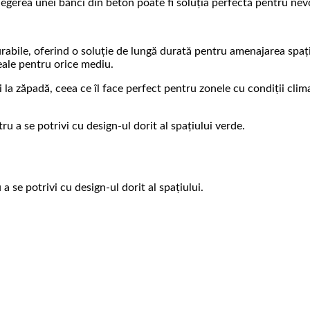
legerea unei bănci din beton poate fi soluția perfectă pentru nevo
rabile, oferind o soluție de lungă durată pentru amenajarea spațiil
eale pentru orice mediu.
 și la zăpadă, ceea ce îl face perfect pentru zonele cu condiții cli
ru a se potrivi cu design-ul dorit al spațiului verde.
a se potrivi cu design-ul dorit al spațiului.