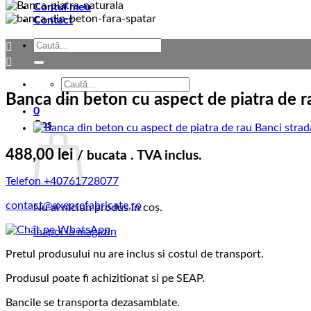
Contul meu
Contact
Caută
după:
Caută
după:
Banca din beton cu aspect de piatra de r
0
Coș
488,00
lei
/ bucata . TVA inclus.
Telefon +40761728077
contact@axeprefabricate.ro
Nu ai niciun produs în coș.
Înapoi la magazin
Pretul produsului nu are inclus si costul de transport.
Produsul poate fi achizitionat si pe SEAP.
Bancile se transporta dezasamblate.