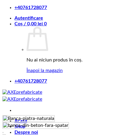
Skip
+40761728077
to
Autentificare
content
Coș /
0,00
lei
0
Nu ai niciun produs în coș.
Înapoi la magazin
+40761728077
Acasa
Shop
Despre noi