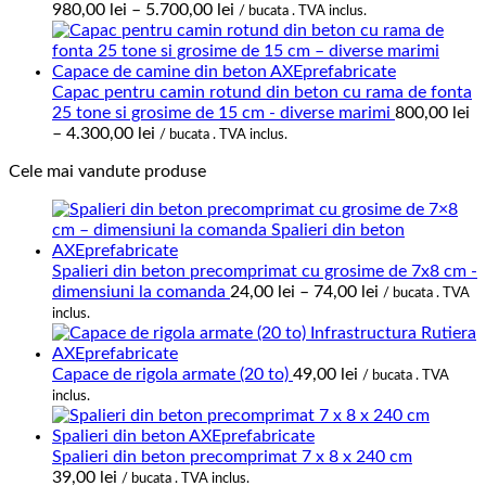
Interval
980,00
lei
–
5.700,00
lei
/ bucata . TVA inclus.
de
prețuri:
980,00 lei
până
Capac pentru camin rotund din beton cu rama de fonta
la
25 tone si grosime de 15 cm - diverse marimi
800,00
lei
Interval
5.700,00 lei
–
4.300,00
lei
/ bucata . TVA inclus.
de
Cele mai vandute produse
prețuri:
800,00 lei
până
la
4.300,00 lei
Spalieri din beton precomprimat cu grosime de 7x8 cm -
Interval
dimensiuni la comanda
24,00
lei
–
74,00
lei
/ bucata . TVA
de
inclus.
prețuri:
24,00 lei
până
Capace de rigola armate (20 to)
49,00
lei
/ bucata . TVA
la
inclus.
74,00 lei
Spalieri din beton precomprimat 7 x 8 x 240 cm
39,00
lei
/ bucata . TVA inclus.