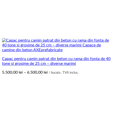
Capac pentru camin patrat din beton cu rama din fonta de 40
tone si grosime de 25 cm – diverse marimi
Interval
5.500,00
lei
–
6.500,00
lei
/ bucata . TVA inclus.
de
prețuri:
5.500,00 lei
până
la
6.500,00 lei