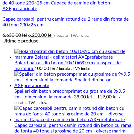
Capac carosabil pentru camin rotund cu 2 rame din fonta de
40 tone 230×25 cm
Prețul
Prețul
6.630,00
lei
6.200,00
lei
/ bucata . TVA inclus.
inițial
curent
Ultimele produse
a
este:
fost:
6.200,00 lei.
6.630,00 lei.
Bolard patrat din beton 10x10x90 cm cu aspect de
marmura
100,00
lei
/ bucata . TVA inclus.
Spalieri din beton precomprimat cu grosime de 9x9,5
Interval
cm - dimensiuni la comanda
39,00
lei
–
119,00
lei
/
de
bucata . TVA inclus.
prețuri:
39,00 le
până
la
Capac carosabil pentru camin rotund din beton cu rama
119,00 l
de fonta 40 tone si grosime de 20 cm - diverse marimi