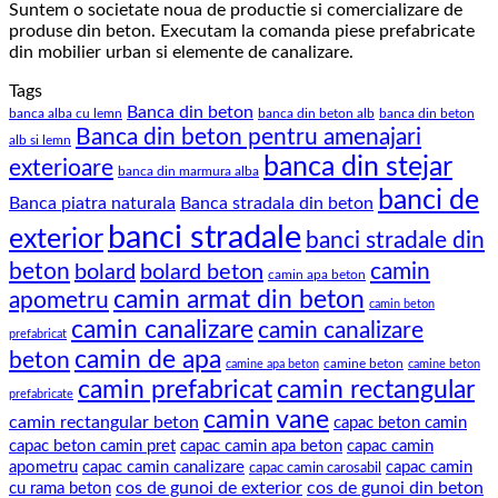
Suntem o societate noua de productie si comercializare de
produse din beton. Executam la comanda piese prefabricate
din mobilier urban si elemente de canalizare.
Tags
Banca din beton
banca alba cu lemn
banca din beton alb
banca din beton
Banca din beton pentru amenajari
alb si lemn
banca din stejar
exterioare
banca din marmura alba
banci de
Banca piatra naturala
Banca stradala din beton
banci stradale
exterior
banci stradale din
beton
camin
bolard
bolard beton
camin apa beton
camin armat din beton
apometru
camin beton
camin canalizare
camin canalizare
prefabricat
camin de apa
beton
camine beton
camine apa beton
camine beton
camin prefabricat
camin rectangular
prefabricate
camin vane
camin rectangular beton
capac beton camin
capac beton camin pret
capac camin apa beton
capac camin
apometru
capac camin canalizare
capac camin
capac camin carosabil
cos de gunoi de exterior
cos de gunoi din beton
cu rama beton