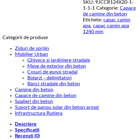
SKU:
9JCCR124X20-1-
rotund
1-1-1
Categorie:
Capace
din
de camine din beton
beton
Etichete:
capac camin
cu
apa
,
capac camin apa
rama
1240 mm
de
Categorii de produse
fonta
40
Ziduri de sprijin
tone
Mobilier Urban
si
Ghivece si jardiniere stradale
grosime
Mese de exterior din beton
de
Cosuri de gunoi stradal
20
Bolarzi - delimitatori
cm
Banci stradale din beton
-
Camine din beton
diverse
Capace de camine din beton
marimi
Spalieri din beton
Suport de panou solar din beton armat
Infrastructura Rutiera
Descriere
Specificatii
Recenzii (0)