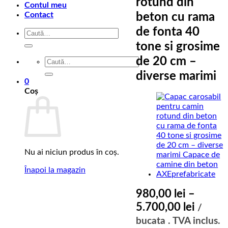
rotund din
Contul meu
Contact
beton cu rama
de fonta 40
Caută
după:
tone si grosime
de 20 cm –
Caută
după:
diverse marimi
0
Coș
Nu ai niciun produs în coș.
Înapoi la magazin
980,00
lei
–
Interva
5.700,00
lei
/
de
bucata . TVA inclus.