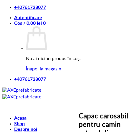
Skip
+40761728077
to
Autentificare
content
Coș /
0,00
lei
0
Nu ai niciun produs în coș.
Înapoi la magazin
+40761728077
Capac carosabil
Acasa
Shop
pentru camin
Despre noi