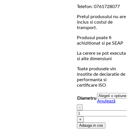
prețuri
Telefon: 0761728077
980,00
Pretul produsului nu are
până
inclus si costul de
la
transport.
5.700,
Produsul poate fi
achizitionat si pe SEAP
La cerere se pot executa
si alte dimensiuni
Toate produsele vin
insotite de declaratie de
performanta si
certificare ISO
Diametru
Anulează
Cantitate
Capac
carosabil
pentru
Adauga in cos
camin