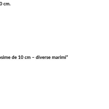
60 cm.
rosime de 10 cm – diverse marimi”