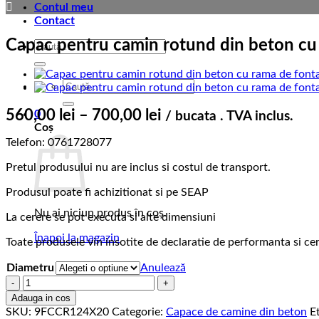
Contul meu
Contact
Capac pentru camin rotund din beton cu 
Caută
după:
Caută
după:
Interval
560,00
lei
–
700,00
lei
0
/ bucata . TVA inclus.
Coș
de
Telefon: 0761728077
prețuri:
Pretul produsului nu are inclus si costul de transport.
560,00 lei
până
Produsul poate fi achizitionat si pe SEAP
la
Nu ai niciun produs în coș.
La cerere se pot executa si alte dimensiuni
700,00 lei
Înapoi la magazin
Toate produsele vin insotite de declaratie de performanta si cer
Diametru
Anulează
Cantitate
Capac
Adauga in cos
pentru
SKU:
9FCCR124X20
Categorie:
Capace de camine din beton
E