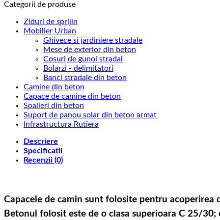
camin
Categorii de produse
rotund
din
Ziduri de sprijin
beton
Mobilier Urban
cu
Ghivece si jardiniere stradale
rama
Mese de exterior din beton
de
Cosuri de gunoi stradal
fonta
Bolarzi - delimitatori
12.5
Banci stradale din beton
si
Camine din beton
grosime
Capace de camine din beton
de
Spalieri din beton
10
Suport de panou solar din beton armat
cm
Infrastructura Rutiera
-
Descriere
diverse
Specificatii
marimi
Recenzii (0)
Capacele de camin sunt folosite pentru acoperirea 
Betonul folosit este de o clasa superioara C 25/30; e