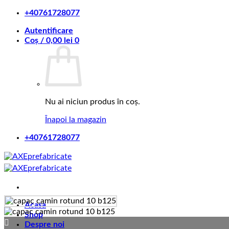
Skip
+40761728077
to
Autentificare
content
Coș /
0,00
lei
0
Nu ai niciun produs în coș.
Înapoi la magazin
+40761728077
Acasa
Shop
Despre noi