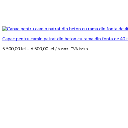
Capac pentru camin patrat din beton cu rama din fonta de 40 t
Interval
5.500,00
lei
–
6.500,00
lei
/ bucata . TVA inclus.
de
prețuri:
5.500,00 lei
până
la
6.500,00 lei