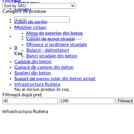
Filtrează
Contul meu
Contact
Categorii de produse
Caută
Ziduri de sprijin
după:
Mobilier Urban
Mese de exterior din beton
Caută
Cosuri de gunoi stradal
după:
Ghivece si jardiniere stradale
0
Bolarzi - delimitatori
Coș
Banci stradale din beton
Camine din beton
Capace de camine din beton
Spalieri din beton
Suport de panou solar din beton armat
Infrastructura Rutiera
Nu ai niciun produs în coș.
Filtrează după preț
Înapoi la magazin
Preț
Preț
Filtrează
minim
maxim
Infrastructura Rutiera