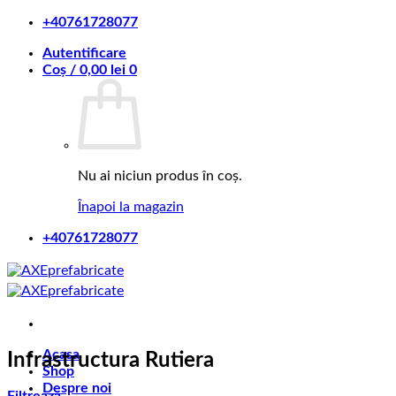
Skip
+40761728077
to
Autentificare
content
Coș /
0,00
lei
0
Nu ai niciun produs în coș.
Înapoi la magazin
+40761728077
Acasa
Infrastructura Rutiera
Shop
Despre noi