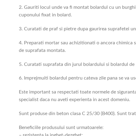
2. Gauriti locul unde va fi montat bolardul cu un burgh
cuponului fixat in bolard.
3. Curatati de praf si pietre dupa gaurirea suprafetei u
4. Preparati mortar sau achizitionati o ancora chimica s
de suprafata montata.
5. Curatati suprafata din jurul bolardului si bolardul d
6. Imprejmuiti bolardul pentru cateva zile pana se va us
Este important sa respectati toate normele de siguranta 
specialist daca nu aveti experienta in acest domeniu.
Sunt produse din beton clasa C 25/30 (B400). Sunt trata
Beneficiile produsului sunt urmatoarele:
– rezistenta la inghet-dezghet;