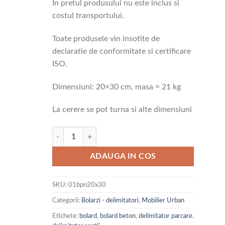
In pretul produsului nu este inclus si
costul transportului.
Toate produsele vin insotite de
declaratie de conformitate si certificare
ISO.
Dimensiuni: 20×30 cm, masa = 21 kg
La cerere se pot turna si alte dimensiuni
Cantitate Bolard cilindric din beton 20 x 30 cm cu aspect
ADAUGA IN COS
SKU:
01bpn20x30
Categorii:
Bolarzi - delimitatori
,
Mobilier Urban
Etichete:
bolard
,
bolard beton
,
delimitator parcare
,