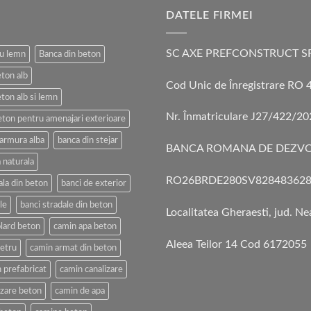
DATELE FIRMEI
SC AXE PREFCONSTRUCT S
cu lemn
Banca din beton
eton alb
Cod Unic de Înregistrare RO
ton alb si lemn
Nr. Înmatriculare J27/422/2
eton pentru amenajari exterioare
armura alba
banca din stejar
BANCA ROMANA DE DEZVO
 naturala
RO26BRDE280SV828483628
ala din beton
banci de exterior
le
banci stradale din beton
Localitatea Gheraesti, jud. N
lard beton
camin apa beton
Aleea Teilor 14 Cod 6172055
etru
camin armat din beton
 prefabricat
camin canalizare
izare beton
camin de apa