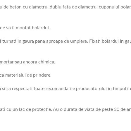
iu de beton cu diametrul dublu fata de diametrul cuponului bolar
nde va fi montat bolardul.
i turnati in gaura pana aproape de umplere. Fixati bolardul in ga
e mortar sau ancora chimica.
ca materialul de prindere.
si sa respectati toate recomandarile producatorului in timpul ins
ti cu un lac de protectie. Au o durata de viata de peste 30 de an