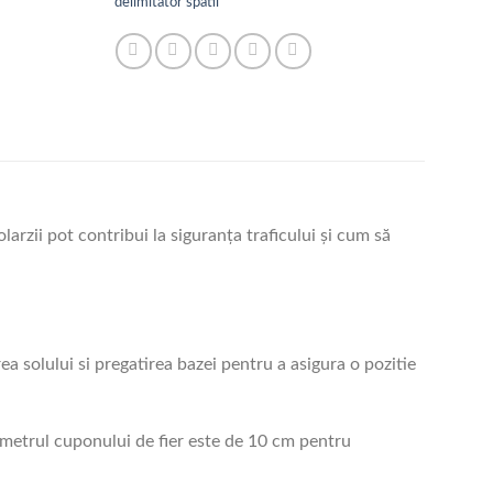
delimitator spatii
larzii pot contribui la siguranța traficului și cum să
ea solului si pregatirea bazei pentru a asigura o pozitie
iametrul cuponului de fier este de 10 cm pentru