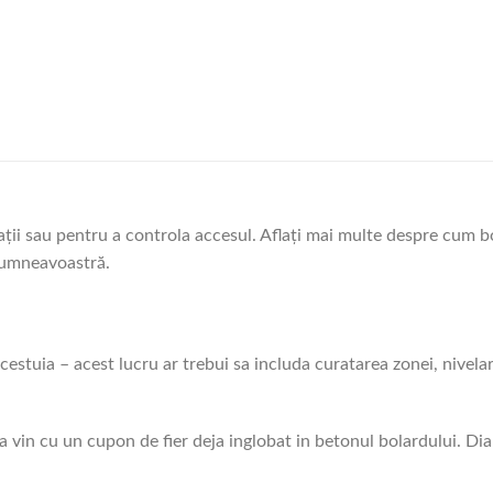
pații sau pentru a controla accesul. Aflați mai multe despre cum bo
dumneavoastră.
acestuia – acest lucru ar trebui sa includa curatarea zonei, nivelar
tia vin cu un cupon de fier deja inglobat in betonul bolardului. D