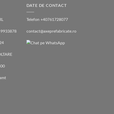
DATE DE CONTACT
RL
Telefon +40761728077
 49933878
contact@axeprefabricate.ro
024
LTARE
00
eamt