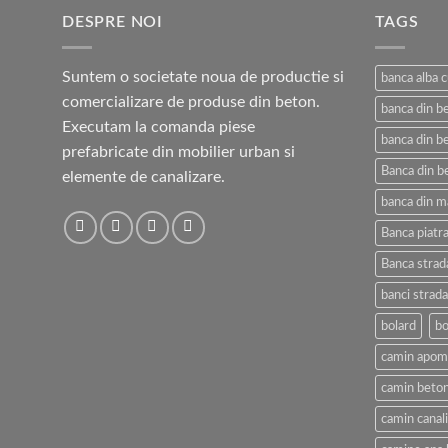
până
DESPRE NOI
la
TAGS
4.300,00 lei
Suntem o societate noua de productie si
banca alba 
comercializare de produse din beton.
banca din b
Executam la comanda piese
banca din be
prefabricate din mobilier urban si
Banca din b
elemente de canalizare.
banca din m
Banca piatra
Banca strad
banci strada
bolard
bo
camin apom
camin beton
camin canal