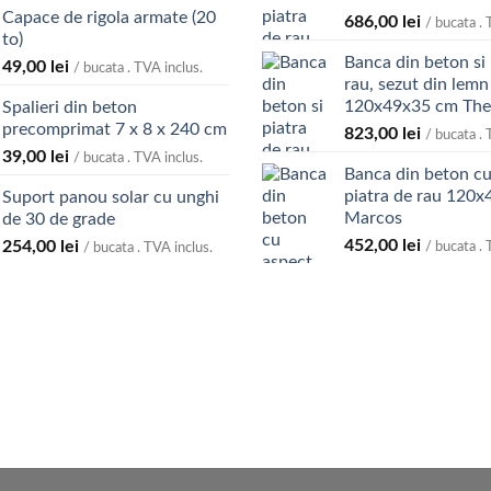
Capace de rigola armate (20
24,00 lei
686,00
lei
/ bucata . 
to)
până
Banca din beton si 
49,00
lei
la
/ bucata . TVA inclus.
rau, sezut din lemn 
74,00 lei
120x49x35 cm Th
Spalieri din beton
precomprimat 7 x 8 x 240 cm
823,00
lei
/ bucata . 
39,00
lei
/ bucata . TVA inclus.
Banca din beton cu
piatra de rau 120
Suport panou solar cu unghi
Marcos
de 30 de grade
452,00
lei
254,00
lei
/ bucata . 
/ bucata . TVA inclus.