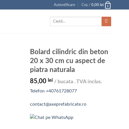
Autentificare
Coș /
0,00
lei
0
Caută
după:
Bolard cilindric din beton
20 x 30 cm cu aspect de
piatra naturala
lei
85,00
/ bucata . TVA inclus.
Telefon +40761728077
contact@axeprefabricate.ro