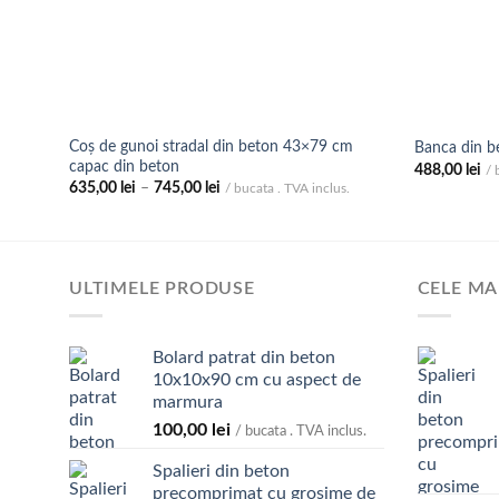
Coș de gunoi stradal din beton 43×79 cm
Banca din be
capac din beton
488,00
lei
/ 
Interval
635,00
lei
–
745,00
lei
/ bucata . TVA inclus.
de
prețuri:
635,00 lei
până
la
745,00 lei
ULTIMELE PRODUSE
CELE MA
Bolard patrat din beton
10x10x90 cm cu aspect de
marmura
100,00
lei
/ bucata . TVA inclus.
Spalieri din beton
precomprimat cu grosime de