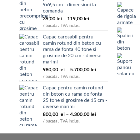
9x9,5 cm - dimensiuni la
comanda
Interval
39,00
lei
–
119,00
lei
de
/ bucata . TVA inclus.
prețuri:
Capac carosabil pentru
39,00 lei
camin rotund din beton cu
până
rama de fonta 40 tone si
la
grosime de 20 cm - diverse
119,00 lei
marimi
Interval
980,00
lei
–
5.700,00
lei
de
/ bucata . TVA inclus.
prețuri:
Capac pentru camin rotund
980,00 lei
din beton cu rama de fonta
până
25 tone si grosime de 15 cm -
la
diverse marimi
5.700,00 lei
Interval
800,00
lei
–
4.300,00
lei
de
/ bucata . TVA inclus.
prețuri:
800,00 lei