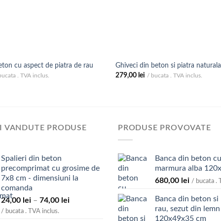
ton cu aspect de piatra de rau
Ghiveci din beton si piatra natural
279,00
lei
bucata . TVA inclus.
/ bucata . TVA inclus.
I VANDUTE PRODUSE
PRODUSE PROVOVATE
Spalieri din beton
Banca din beton cu
precomprimat cu grosime de
marmura alba 120
7x8 cm - dimensiuni la
680,00
lei
/ bucata . 
comanda
Banca din beton si 
Interval
24,00
lei
–
74,00
lei
rau, sezut din lemn
de
/ bucata . TVA inclus.
120x49x35 cm
prețuri: