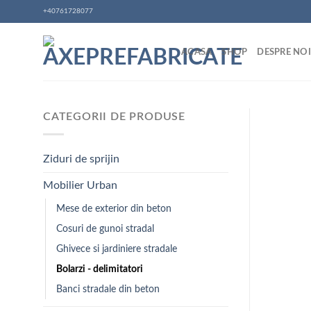
Skip
+40761728077
to
content
ACASA
SHOP
DESPRE NOI
CATEGORII DE PRODUSE
Ziduri de sprijin
Mobilier Urban
Mese de exterior din beton
Cosuri de gunoi stradal
Ghivece si jardiniere stradale
Bolarzi - delimitatori
Banci stradale din beton