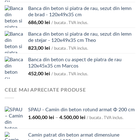
Banca din beton si piatra de rau, sezut din lemn
de brad - 120x49x35 cm
686,00
lei
/ bucata . TVA inclus.
Banca din beton si piatra de rau, sezut din lemn
de stejar - 120x49x35 cm Theo
823,00
lei
/ bucata . TVA inclus.
Banca din beton cu aspect de piatra de rau
120x45x35 cm Marcos
452,00
lei
/ bucata . TVA inclus.
CELE MAI APRECIATE PRODUSE
SPAU - Camin din beton rotund armat Φ 200 cm
Interval
1.600,00
lei
–
4.500,00
lei
/ bucata . TVA inclus.
de
prețuri:
Camin patrat din beton armat dimensiune
1.600,00 lei