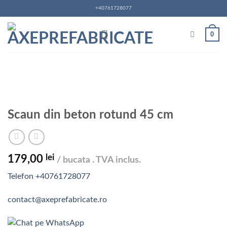
Skip
+40761728077
to
content
0
Scaun din beton rotund 45 cm
lei
179,00
/ bucata . TVA inclus.
Telefon +40761728077
contact@axeprefabricate.ro