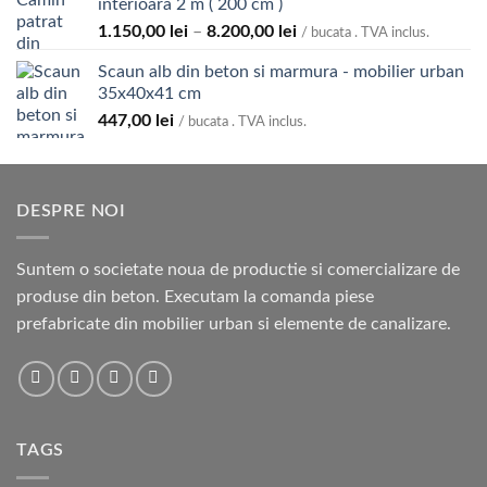
interioara 2 m ( 200 cm )
până
Interval
1.150,00
lei
–
8.200,00
lei
la
/ bucata . TVA inclus.
de
4.500,00 lei
Scaun alb din beton si marmura - mobilier urban
prețuri:
35x40x41 cm
1.150,00 lei
447,00
lei
până
/ bucata . TVA inclus.
la
8.200,00 lei
DESPRE NOI
Suntem o societate noua de productie si comercializare de
produse din beton. Executam la comanda piese
prefabricate din mobilier urban si elemente de canalizare.
TAGS