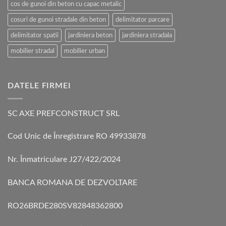
cos de gunoi din beton cu capac metalic
cosuri de gunoi stradale din beton
delimitator parcare
delimitator spatii
jardiniera beton
jardiniera stradala
mobilier stradal
mobilier urban
DATELE FIRMEI
SC AXE PREFCONSTRUCT SRL
Cod Unic de Înregistrare RO 49933878
Nr. Înmatriculare J27/422/2024
BANCA ROMANA DE DEZVOLTARE
RO26BRDE280SV82848362800