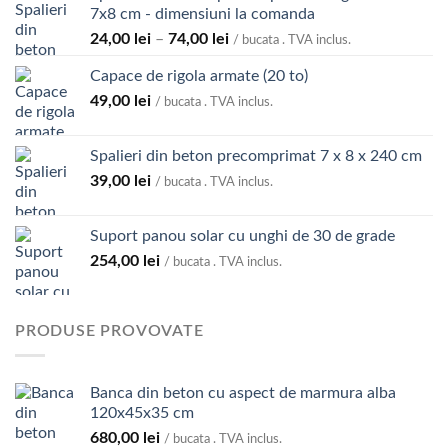
4.300,00 lei
7x8 cm - dimensiuni la comanda
Interval
24,00
lei
–
74,00
lei
/ bucata . TVA inclus.
de
Capace de rigola armate (20 to)
prețuri:
49,00
lei
24,00 lei
/ bucata . TVA inclus.
până
la
Spalieri din beton precomprimat 7 x 8 x 240 cm
74,00 lei
39,00
lei
/ bucata . TVA inclus.
Suport panou solar cu unghi de 30 de grade
254,00
lei
/ bucata . TVA inclus.
PRODUSE PROVOVATE
Banca din beton cu aspect de marmura alba
120x45x35 cm
680,00
lei
/ bucata . TVA inclus.