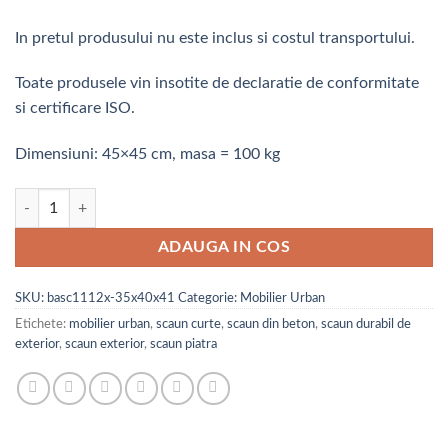
In pretul produsului nu este inclus si costul transportului.
Toate produsele vin insotite de declaratie de conformitate
si certificare ISO.
Dimensiuni: 45×45 cm, masa = 100 kg
Cantitate Scaun din beton rotund 45 cm
ADAUGA IN COS
SKU:
basc1112x-35x40x41
Categorie:
Mobilier Urban
Etichete:
mobilier urban
,
scaun curte
,
scaun din beton
,
scaun durabil de
exterior
,
scaun exterior
,
scaun piatra