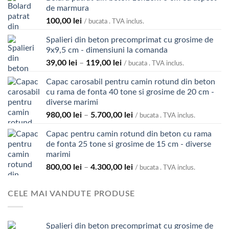
de marmura
100,00
lei
/ bucata . TVA inclus.
Spalieri din beton precomprimat cu grosime de
9x9,5 cm - dimensiuni la comanda
Interval
39,00
lei
–
119,00
lei
/ bucata . TVA inclus.
de
Capac carosabil pentru camin rotund din beton
prețuri:
cu rama de fonta 40 tone si grosime de 20 cm -
39,00 lei
diverse marimi
până
Interval
980,00
lei
–
5.700,00
lei
la
/ bucata . TVA inclus.
de
119,00 lei
Capac pentru camin rotund din beton cu rama
prețuri:
de fonta 25 tone si grosime de 15 cm - diverse
980,00 lei
marimi
până
Interval
800,00
lei
–
4.300,00
lei
la
/ bucata . TVA inclus.
de
5.700,00 lei
prețuri:
CELE MAI VANDUTE PRODUSE
800,00 lei
până
la
Spalieri din beton precomprimat cu grosime de