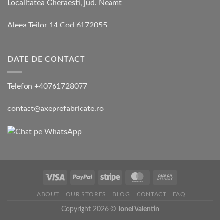
Localitatea Gheraesti, jud. Neamt
Aleea Teilor 14 Cod 6172055
DATE DE CONTACT
Telefon +40761728077
contact@axeprefabricate.ro
ABOUT
OUR STORES
BLOG
CONTACT
FAQ
Copyright 2026 ©
Ionel Valentin