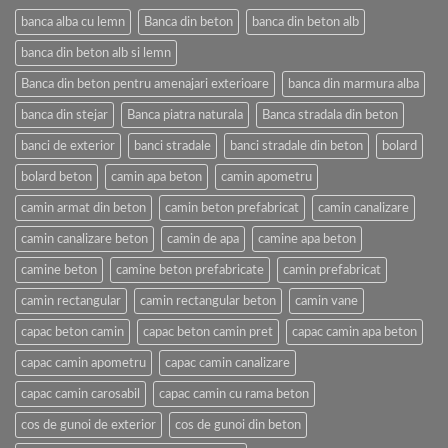
banca alba cu lemn
Banca din beton
banca din beton alb
banca din beton alb si lemn
Banca din beton pentru amenajari exterioare
banca din marmura alba
banca din stejar
Banca piatra naturala
Banca stradala din beton
banci de exterior
banci stradale
banci stradale din beton
bolard
bolard beton
camin apa beton
camin apometru
camin armat din beton
camin beton prefabricat
camin canalizare
camin canalizare beton
camin de apa
camine apa beton
camine beton
camine beton prefabricate
camin prefabricat
camin rectangular
camin rectangular beton
camin vane
capac beton camin
capac beton camin pret
capac camin apa beton
capac camin apometru
capac camin canalizare
capac camin carosabil
capac camin cu rama beton
cos de gunoi de exterior
cos de gunoi din beton