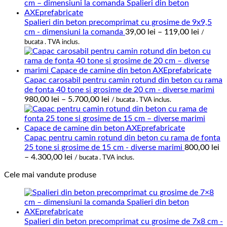
Spalieri din beton precomprimat cu grosime de 9x9,5
Interval
cm - dimensiuni la comanda
39,00
lei
–
119,00
lei
/
de
bucata . TVA inclus.
prețuri:
39,00 le
până
la
Capac carosabil pentru camin rotund din beton cu rama
119,00 l
de fonta 40 tone si grosime de 20 cm - diverse marimi
Interval
980,00
lei
–
5.700,00
lei
/ bucata . TVA inclus.
de
prețuri:
980,00 lei
până
Capac pentru camin rotund din beton cu rama de fonta
la
25 tone si grosime de 15 cm - diverse marimi
800,00
lei
Interval
5.700,00 lei
–
4.300,00
lei
/ bucata . TVA inclus.
de
Cele mai vandute produse
prețuri:
800,00 lei
până
la
4.300,00 lei
Spalieri din beton precomprimat cu grosime de 7x8 cm -