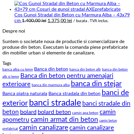
Cos Gunoi Stradal din Beton cu Marmura Alba – 43x79
Prețul
Prețul
cm
1.400,00
lei
1.375,00
lei
/ bucata . TVA inclus.
inițial
curent
Despre noi
a
este:
fost:
1.375,00 lei.
Suntem o societate noua de productie si comercializare de
1.400,00 lei.
produse din beton. Executam la comanda piese prefabricate
din mobilier urban si elemente de canalizare.
Tags
Banca din beton
banca alba cu lemn
banca din beton alb
banca din beton
Banca din beton pentru amenajari
alb si lemn
banca din stejar
exterioare
banca din marmura alba
banci de
Banca piatra naturala
Banca stradala din beton
banci stradale
exterior
banci stradale din
beton
camin
bolard
bolard beton
camin apa beton
camin armat din beton
apometru
camin beton
camin canalizare
camin canalizare
prefabricat