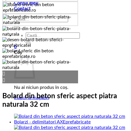
Contul meu
Contact
Caută
după:
Caută
după:
0
Coș
Nu ai niciun produs în coș.
Bolard din beton sferic aspect piatra
Înapoi la magazin
naturala 32 cm