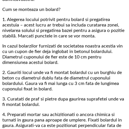
Cum se monteaza un bolard?
1. Alegerea locului potrivit pentru bolard si pregatirea
acestuia – acest lucru ar trebui sa includa curatarea zonei,
nivelarea solului si pregatirea bazei pentru a asigura o pozitie
stabilă. Marcati punctele in care se vor monta.
In cazul bolarzilor furnizati de societatea noastra acestia vin
cu un cupon de fier deja inglobat in betonul bolardului.
Diametrul cuponului de fier este de 10 cm pentru
dimensiunea acestui bolard.
2. Gauriti locul unde va fi montat bolardul cu un burghiu de
beton cu diametrul dublu fata de diametrul cuponului
bolardului. Gaura va fi mai lunga cu 3 cm fata de lungimea
cuponului fixat in bolard.
3. Curatati de praf si pietre dupa gaurirea suprafetei unde va
fi montat bolardul.
4. Preparati mortar sau achizitionati o ancora chimica si
turnati in gaura pana aproape de umplere. Fixati bolardul in
gaura. Asigurati-va ca este pozitionat perpendicular fata de