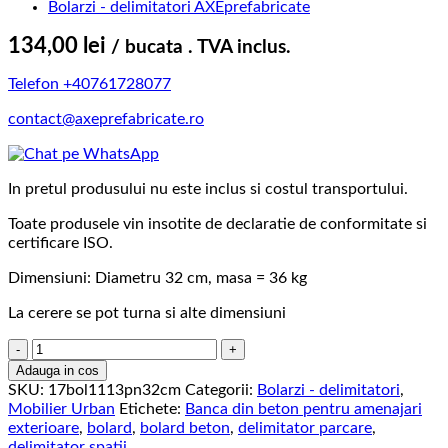
134,00
lei
/ bucata . TVA inclus.
Telefon +40761728077
contact@axeprefabricate.ro
In pretul produsului nu este inclus si costul transportului.
Toate produsele vin insotite de declaratie de conformitate si
certificare ISO.
Dimensiuni: Diametru 32 cm, masa = 36 kg
La cerere se pot turna si alte dimensiuni
Cantitate
Bolard
Adauga in cos
din
SKU:
17bol1113pn32cm
Categorii:
Bolarzi - delimitatori
,
beton
Mobilier Urban
Etichete:
Banca din beton pentru amenajari
sferic
exterioare
,
bolard
,
bolard beton
,
delimitator parcare
,
aspect
delimitator spatii