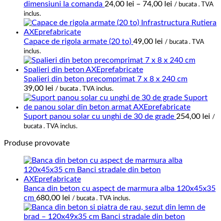
Interval
dimensiuni la comanda
24,00
lei
–
74,00
lei
/ bucata . TVA
de
inclus.
prețuri:
24,00 lei
până
Capace de rigola armate (20 to)
49,00
lei
/ bucata . TVA
la
inclus.
74,00 lei
Spalieri din beton precomprimat 7 x 8 x 240 cm
39,00
lei
/ bucata . TVA inclus.
Suport panou solar cu unghi de 30 de grade
254,00
lei
/
bucata . TVA inclus.
Produse provovate
Banca din beton cu aspect de marmura alba 120x45x35
cm
680,00
lei
/ bucata . TVA inclus.