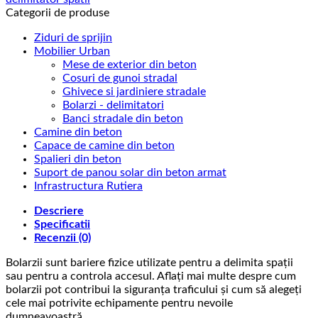
piatra
Categorii de produse
naturala
32
Ziduri de sprijin
cm
Mobilier Urban
Mese de exterior din beton
Cosuri de gunoi stradal
Ghivece si jardiniere stradale
Bolarzi - delimitatori
Banci stradale din beton
Camine din beton
Capace de camine din beton
Spalieri din beton
Suport de panou solar din beton armat
Infrastructura Rutiera
Descriere
Specificatii
Recenzii (0)
Bolarzii sunt bariere fizice utilizate pentru a delimita spații
sau pentru a controla accesul. Aflați mai multe despre cum
bolarzii pot contribui la siguranța traficului și cum să alegeți
cele mai potrivite echipamente pentru nevoile
dumneavoastră.