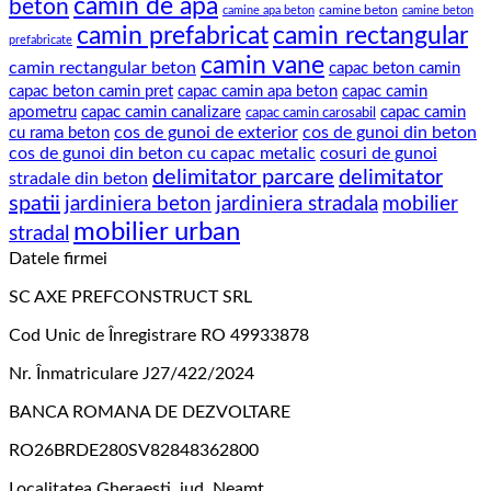
camin de apa
beton
camine beton
camine apa beton
camine beton
camin prefabricat
camin rectangular
prefabricate
camin vane
camin rectangular beton
capac beton camin
capac beton camin pret
capac camin apa beton
capac camin
apometru
capac camin canalizare
capac camin
capac camin carosabil
cos de gunoi de exterior
cos de gunoi din beton
cu rama beton
cos de gunoi din beton cu capac metalic
cosuri de gunoi
delimitator parcare
delimitator
stradale din beton
spatii
jardiniera beton
jardiniera stradala
mobilier
mobilier urban
stradal
Datele firmei
SC AXE PREFCONSTRUCT SRL
Cod Unic de Înregistrare RO 49933878
Nr. Înmatriculare J27/422/2024
BANCA ROMANA DE DEZVOLTARE
RO26BRDE280SV82848362800
Localitatea Gheraesti, jud. Neamt