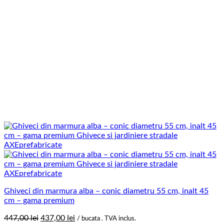
Ghiveci din marmura alba – conic diametru 55 cm, inalt 45
cm – gama premium
Prețul
Prețul
447,00
lei
437,00
lei
/ bucata . TVA inclus.