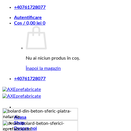
Skip
+40761728077
to
Autentificare
content
Coș /
0,00
lei
0
Nu ai niciun produs în coș.
Înapoi la magazin
+40761728077
Acasa
Shop
Despre noi