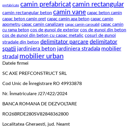
camin prefabricat
camin rectangular
prefabricate
camin vane
camin rectangular beton
capac beton camin
capac beton camin pret
capac camin apa beton
capac camin
apometru
capac camin canalizare
capac camin
capac camin carosabil
cos de gunoi de exterior
cos de gunoi din beton
cu rama beton
cos de gunoi din beton cu capac metalic
cosuri de gunoi
delimitator parcare
delimitator
stradale din beton
spatii
jardiniera beton
jardiniera stradala
mobilier
mobilier urban
stradal
Datele firmei
SC AXE PREFCONSTRUCT SRL
Cod Unic de Înregistrare RO 49933878
Nr. Înmatriculare J27/422/2024
BANCA ROMANA DE DEZVOLTARE
RO26BRDE280SV82848362800
Localitatea Gheraesti, jud. Neamt