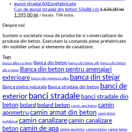
prețuri:
1.540,00 lei
Coș de gunoi stradal din beton 53x88 cm
1.626,00
lei
Prețul
Prețul
până
1.595,00
lei
/ bucata . TVA inclus.
inițial
curent
la
Despre noi
a
este:
7.100,00 lei
fost:
1.595,00 lei.
Suntem o societate noua de productie si comercializare de
1.626,00 lei.
produse din beton. Executam la comanda piese prefabricate
din mobilier urban si elemente de canalizare.
Tags
Banca din beton
banca alba cu lemn
banca din beton alb
banca din beton
Banca din beton pentru amenajari
alb si lemn
banca din stejar
exterioare
banca din marmura alba
banci de
Banca piatra naturala
Banca stradala din beton
banci stradale
exterior
banci stradale din
beton
camin
bolard
bolard beton
camin apa beton
camin armat din beton
apometru
camin beton
camin canalizare
camin canalizare
prefabricat
camin de apa
beton
camine beton
camine apa beton
camine beton