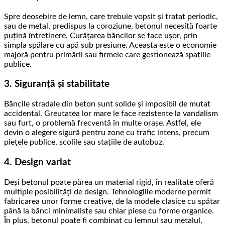
Spre deosebire de lemn, care trebuie vopsit și tratat periodic,
sau de metal, predispus la coroziune, betonul necesită foarte
puțină întreținere. Curățarea băncilor se face ușor, prin
simpla spălare cu apă sub presiune. Aceasta este o economie
majoră pentru primării sau firmele care gestionează spațiile
publice.
3. Siguranță și stabilitate
Băncile stradale din beton sunt solide și imposibil de mutat
accidental. Greutatea lor mare le face rezistente la vandalism
sau furt, o problemă frecventă în multe orașe. Astfel, ele
devin o alegere sigură pentru zone cu trafic intens, precum
piețele publice, școlile sau stațiile de autobuz.
4. Design variat
Deși betonul poate părea un material rigid, în realitate oferă
multiple posibilități de design. Tehnologiile moderne permit
fabricarea unor forme creative, de la modele clasice cu spătar
până la bănci minimaliste sau chiar piese cu forme organice.
În plus, betonul poate fi combinat cu lemnul sau metalul,