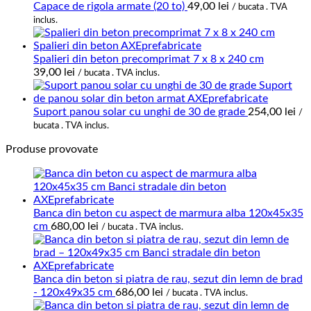
până
Capace de rigola armate (20 to)
49,00
lei
/ bucata . TVA
la
inclus.
74,00 lei
Spalieri din beton precomprimat 7 x 8 x 240 cm
39,00
lei
/ bucata . TVA inclus.
Suport panou solar cu unghi de 30 de grade
254,00
lei
/
bucata . TVA inclus.
Produse provovate
Banca din beton cu aspect de marmura alba 120x45x35
cm
680,00
lei
/ bucata . TVA inclus.
Banca din beton si piatra de rau, sezut din lemn de brad
- 120x49x35 cm
686,00
lei
/ bucata . TVA inclus.