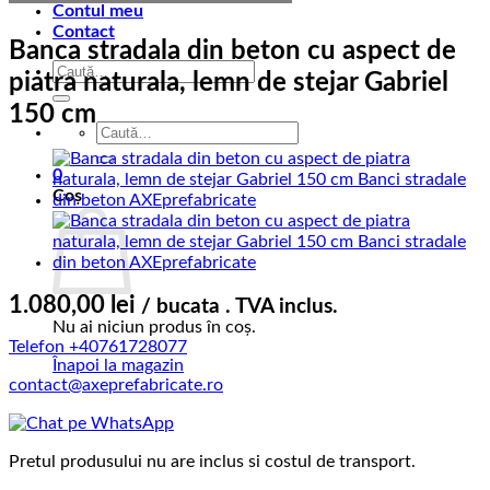
Contul meu
Contact
Banca stradala din beton cu aspect de
Caută
piatra naturala, lemn de stejar Gabriel
după:
150 cm
Caută
după:
0
Coș
1.080,00
lei
/ bucata . TVA inclus.
Nu ai niciun produs în coș.
Telefon +40761728077
Înapoi la magazin
contact@axeprefabricate.ro
Pretul produsului nu are inclus si costul de transport.