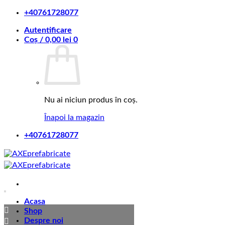
Skip
+40761728077
to
Autentificare
content
Coș /
0,00
lei
0
Nu ai niciun produs în coș.
Înapoi la magazin
+40761728077
Acasa
Shop
Despre noi