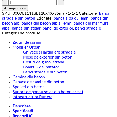
Cantitate
Banca
Adauga in cos
stradala
SKU:
0009b11113b120x49x35mar-1-1-1
Categorie:
Banci
din
stradale din beton
Etichete:
banca alba cu lemn
,
banca din
beton
beton alb
,
banca din beton alb si lemn
,
banca din marmura
cu
alba
,
banca din stejar
,
banci de exterior
,
banci stradale
aspect
Categorii de produse
de
piatra
Ziduri de sprijin
naturala,
Mobilier Urban
lemn
Ghivece si jardiniere stradale
de
Mese de exterior din beton
stejar
Cosuri de gunoi stradal
Gabriel
Bolarzi - delimitatori
150
Banci stradale din beton
cm
Camine din beton
Capace de camine din beton
Spalieri din beton
Suport de panou solar din beton armat
Infrastructura Rutiera
Descriere
Specificatii
Recenzii (0)