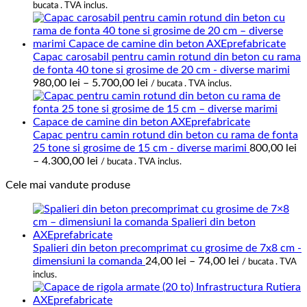
de
bucata . TVA inclus.
prețuri:
39,00 le
până
la
Capac carosabil pentru camin rotund din beton cu rama
119,00 l
de fonta 40 tone si grosime de 20 cm - diverse marimi
Interval
980,00
lei
–
5.700,00
lei
/ bucata . TVA inclus.
de
prețuri:
980,00 lei
până
Capac pentru camin rotund din beton cu rama de fonta
la
25 tone si grosime de 15 cm - diverse marimi
800,00
lei
Interval
5.700,00 lei
–
4.300,00
lei
/ bucata . TVA inclus.
de
Cele mai vandute produse
prețuri:
800,00 lei
până
la
4.300,00 lei
Spalieri din beton precomprimat cu grosime de 7x8 cm -
Interval
dimensiuni la comanda
24,00
lei
–
74,00
lei
/ bucata . TVA
de
inclus.
prețuri:
24,00 lei