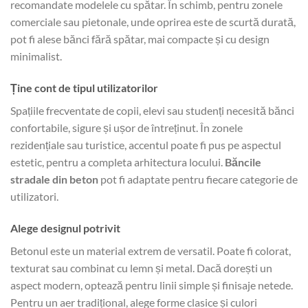
recomandate modelele cu spătar. În schimb, pentru zonele
comerciale sau pietonale, unde oprirea este de scurtă durată,
pot fi alese bănci fără spătar, mai compacte și cu design
minimalist.
Ține cont de tipul utilizatorilor
Spațiile frecventate de copii, elevi sau studenți necesită bănci
confortabile, sigure și ușor de întreținut. În zonele
rezidențiale sau turistice, accentul poate fi pus pe aspectul
estetic, pentru a completa arhitectura locului.
Băncile
stradale din beton
pot fi adaptate pentru fiecare categorie de
utilizatori.
Alege designul potrivit
Betonul este un material extrem de versatil. Poate fi colorat,
texturat sau combinat cu lemn și metal. Dacă dorești un
aspect modern, optează pentru linii simple și finisaje netede.
Pentru un aer tradițional, alege forme clasice și culori