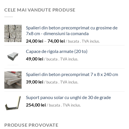
de
la
prețuri:
5.700,00 lei
CELE MAI VANDUTE PRODUSE
800,00 lei
până
la
Spalieri din beton precomprimat cu grosime de
4.300,00 lei
7x8 cm - dimensiuni la comanda
Interval
24,00
lei
–
74,00
lei
/ bucata . TVA inclus.
de
Capace de rigola armate (20 to)
prețuri:
49,00
lei
24,00 lei
/ bucata . TVA inclus.
până
la
Spalieri din beton precomprimat 7 x 8 x 240 cm
74,00 lei
39,00
lei
/ bucata . TVA inclus.
Suport panou solar cu unghi de 30 de grade
254,00
lei
/ bucata . TVA inclus.
PRODUSE PROVOVATE