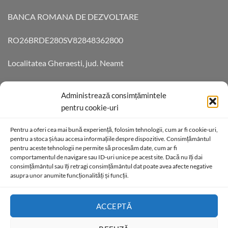
BANCA ROMANA DE DEZVOLTARE
RO26BRDE280SV82848362800
Localitatea Gheraesti, jud. Neamt
Aleea Teilor 14 Cod 6172055
Administrează consimțămintele
pentru cookie-uri
DATE DE CONTACT
Pentru a oferi cea mai bună experiență, folosim tehnologii, cum ar fi cookie-uri,
pentru a stoca și/sau accesa informațiile despre dispozitive. Consimțământul
pentru aceste tehnologii ne permite să procesăm date, cum ar fi
Telefon +40761728077
comportamentul de navigare sau ID-uri unice pe acest site. Dacă nu îți dai
consimțământul sau îți retragi consimțământul dat poate avea afecte negative
contact@axeprefabricate.ro
asupra unor anumite funcționalități și funcții.
ACCEPTĂ