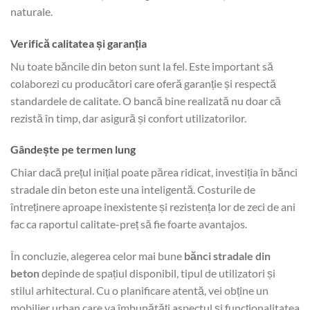
naturale.
Verifică calitatea și garanția
Nu toate băncile din beton sunt la fel. Este important să
colaborezi cu producători care oferă garanție și respectă
standardele de calitate. O bancă bine realizată nu doar că
rezistă în timp, dar asigură și confort utilizatorilor.
Gândește pe termen lung
Chiar dacă prețul inițial poate părea ridicat, investiția în bănci
stradale din beton este una inteligentă. Costurile de
întreținere aproape inexistente și rezistența lor de zeci de ani
fac ca raportul calitate-preț să fie foarte avantajos.
În concluzie, alegerea celor mai bune
bănci stradale din
beton
depinde de spațiul disponibil, tipul de utilizatori și
stilul arhitectural. Cu o planificare atentă, vei obține un
mobilier urban care va îmbunătăți aspectul și funcționalitatea