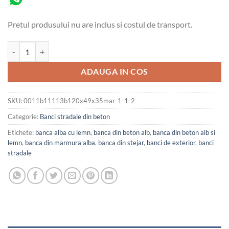
Pretul produsului nu are inclus si costul de transport.
Cantitate Banca stradala din beton cu aspect de marmura alba, rigle d
ADAUGA IN COS
SKU:
0011b11113b120x49x35mar-1-1-2
Categorie:
Banci stradale din beton
Etichete:
banca alba cu lemn
,
banca din beton alb
,
banca din beton alb si
lemn
,
banca din marmura alba
,
banca din stejar
,
banci de exterior
,
banci
stradale