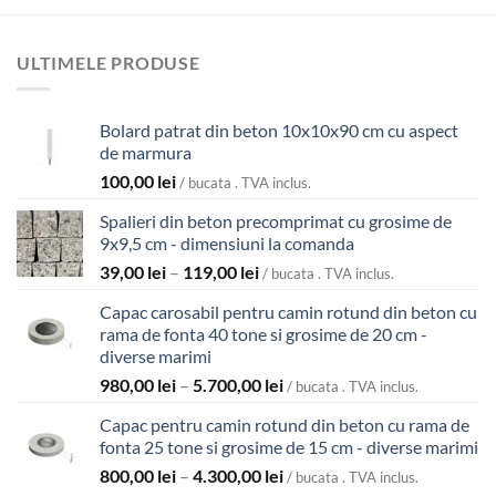
ULTIMELE PRODUSE
Bolard patrat din beton 10x10x90 cm cu aspect
de marmura
100,00
lei
/ bucata . TVA inclus.
Spalieri din beton precomprimat cu grosime de
9x9,5 cm - dimensiuni la comanda
Interval
39,00
lei
–
119,00
lei
/ bucata . TVA inclus.
de
Capac carosabil pentru camin rotund din beton cu
prețuri:
rama de fonta 40 tone si grosime de 20 cm -
39,00 lei
diverse marimi
până
Interval
980,00
lei
–
5.700,00
lei
la
/ bucata . TVA inclus.
de
119,00 lei
Capac pentru camin rotund din beton cu rama de
prețuri:
fonta 25 tone si grosime de 15 cm - diverse marimi
980,00 lei
Interval
800,00
lei
–
4.300,00
lei
până
/ bucata . TVA inclus.