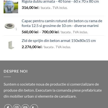
Rigola dublu armata - 40 tone - 60 x 70 x 80 cm
316,00
lei
/ bucata . TVA inclus.
Capac pentru camin rotund din beton cu rama de
fonta 12.5 si grosime de 10 cm - diverse marimi
Interval
560,00
lei
–
700,00
lei
/ bucata . TVA inclus.
de
Zid de sprijin din beton armat 150x80x15 cm
prețuri:
2.276,00
lei
560,00 lei
/ bucata . TVA inclus.
până
la
700,00 lei
DESPRE NOI
Suntem o societate noua de productie si comercializare de
produse din beton. Executam la comanda piese prefabricate
din mobilier urban si elemente de canalizare.