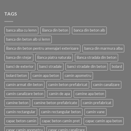
TAGS
banca alba cu lemn
Banca din beton
banca din beton alb
banca din beton alb si lemn
Banca din beton pentru amenajari exterioare
banca din marmura alba
banca din stejar
Banca piatra naturala
Banca stradala din beton
banci de exterior
banci stradale
banci stradale din beton
bolard
bolard beton
camin apa beton
camin apometru
camin armat din beton
camin beton prefabricat
camin canalizare
camin canalizare beton
camin de apa
camine apa beton
camine beton
camine beton prefabricate
camin prefabricat
camin rectangular
camin rectangular beton
camin vane
capac beton camin
capac beton camin pret
capac camin apa beton
capac camin apometru
capac camin canalizare