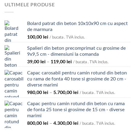
ULTIMELE PRODUSE
Bolard patrat din beton 10x10x90 cm cu aspect
de marmura
100,00
lei
/ bucata . TVA inclus.
Spalieri din beton precomprimat cu grosime de
9x9,5 cm - dimensiuni la comanda
Interval
39,00
lei
–
119,00
lei
/ bucata . TVA inclus.
de
Capac carosabil pentru camin rotund din beton
prețuri:
cu rama de fonta 40 tone si grosime de 20 cm -
39,00 lei
diverse marimi
până
Interval
980,00
lei
–
5.700,00
lei
la
/ bucata . TVA inclus.
de
119,00 lei
Capac pentru camin rotund din beton cu rama
prețuri:
de fonta 25 tone si grosime de 15 cm - diverse
980,00 lei
marimi
până
Interval
800,00
lei
–
4.300,00
lei
la
/ bucata . TVA inclus.
de
5.700,00 lei