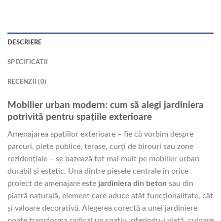
DESCRIERE
SPECIFICATII
RECENZII (0)
Mobilier urban modern: cum să alegi jardiniera
potrivită pentru spațiile exterioare
Amenajarea spațiilor exterioare – fie că vorbim despre
parcuri, piețe publice, terase, curți de birouri sau zone
rezidențiale – se bazează tot mai mult pe mobilier urban
durabil și estetic. Una dintre piesele centrale în orice
proiect de amenajare este
jardiniera din beton
sau din
piatră naturală, element care aduce atât funcționalitate, cât
și valoare decorativă. Alegerea corectă a unei jardiniere
poate transforma radical un spațiu, oferindu-i viață, culoare