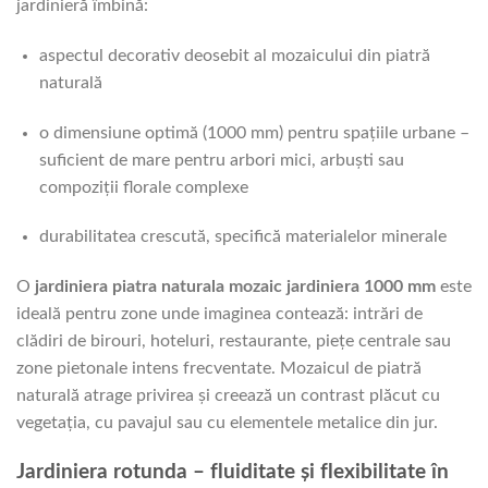
jardinieră îmbină:
aspectul decorativ deosebit al mozaicului din piatră
naturală
o dimensiune optimă (1000 mm) pentru spațiile urbane –
suficient de mare pentru arbori mici, arbuști sau
compoziții florale complexe
durabilitatea crescută, specifică materialelor minerale
O
jardiniera piatra naturala mozaic jardiniera 1000 mm
este
ideală pentru zone unde imaginea contează: intrări de
clădiri de birouri, hoteluri, restaurante, piețe centrale sau
zone pietonale intens frecventate. Mozaicul de piatră
naturală atrage privirea și creează un contrast plăcut cu
vegetația, cu pavajul sau cu elementele metalice din jur.
Jardiniera rotunda – fluiditate și flexibilitate în