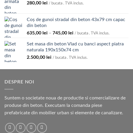
280,00
lei
/ bucata . TVA inclus.
Coș de gunoi stradal din beton 43x79 cm capac
din beton
Interval
635,00
lei
–
745,00
lei
/ bucata . TVA inclus.
de
Set masa din beton Vlad cu banci aspect piatra
prețuri:
naturala 190x150x74 cm
635,00 lei
2.500,00
lei
până
/ bucata . TVA inclus.
la
745,00 lei
DESPRE NOI
Suntem o societate noua de productie si comercializare de
produse din beton. Executam la comanda piese
prefabricate din mobilier urban si elemente de canalizare.