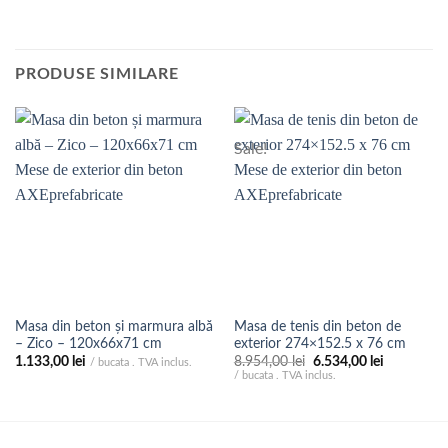
PRODUSE SIMILARE
Sale!
Masa din beton și marmura albă
Masa de tenis din beton de
– Zico – 120x66x71 cm
exterior 274×152.5 x 76 cm
Prețul
Prețul
1.133,00
lei
8.954,00
lei
6.534,00
lei
/ bucata . TVA inclus.
inițial
curent
/ bucata . TVA inclus.
a
este:
fost:
6.534,00 le
8.954,00 lei.