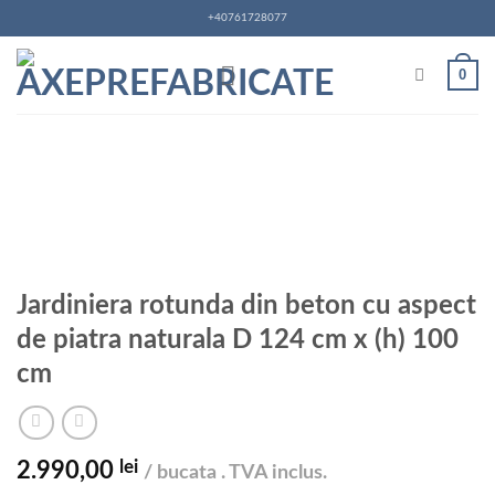
Skip
+40761728077
to
content
0
Jardiniera rotunda din beton cu aspect
de piatra naturala D 124 cm x (h) 100
cm
lei
2.990,00
/ bucata . TVA inclus.