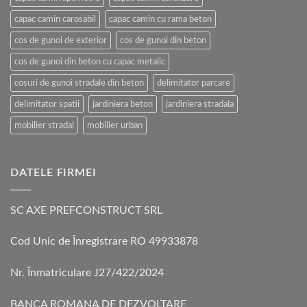
capac camin carosabil
capac camin cu rama beton
cos de gunoi de exterior
cos de gunoi din beton
cos de gunoi din beton cu capac metalic
cosuri de gunoi stradale din beton
delimitator parcare
delimitator spatii
jardiniera beton
jardiniera stradala
mobilier stradal
mobilier urban
DATELE FIRMEI
SC AXE PREFCONSTRUCT SRL
Cod Unic de Înregistrare RO 49933878
Nr. Înmatriculare J27/422/2024
BANCA ROMANA DE DEZVOLTARE