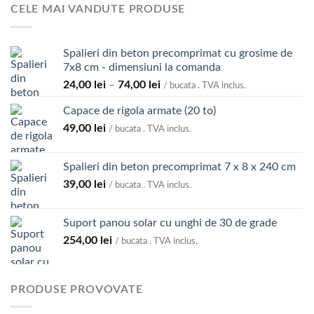
prețuri:
CELE MAI VANDUTE PRODUSE
800,00 lei
până
la
Spalieri din beton precomprimat cu grosime de
4.300,00 lei
7x8 cm - dimensiuni la comanda
Interval
24,00
lei
–
74,00
lei
/ bucata . TVA inclus.
de
Capace de rigola armate (20 to)
prețuri:
49,00
lei
24,00 lei
/ bucata . TVA inclus.
până
la
Spalieri din beton precomprimat 7 x 8 x 240 cm
74,00 lei
39,00
lei
/ bucata . TVA inclus.
Suport panou solar cu unghi de 30 de grade
254,00
lei
/ bucata . TVA inclus.
PRODUSE PROVOVATE