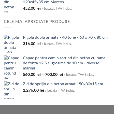
120x45x35 cm Marcos
452,00
lei
/ bucata . TVA inclus.
CELE MAI APRECIATE PRODUSE
Rigola dublu armata - 40 tone - 60 x 70 x 80 cm
316,00
lei
/ bucata . TVA inclus.
Capac pentru camin rotund din beton cu rama
de fonta 12.5 si grosime de 10 cm - diverse
marimi
Interval
560,00
lei
–
700,00
lei
/ bucata . TVA inclus.
de
Zid de sprijin din beton armat 150x80x15 cm
prețuri:
2.276,00
lei
560,00 lei
/ bucata . TVA inclus.
până
la
700,00 lei