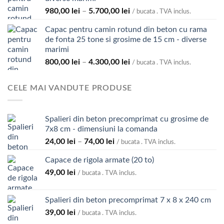
până
Interval
980,00
lei
–
5.700,00
lei
la
/ bucata . TVA inclus.
de
119,00 lei
Capac pentru camin rotund din beton cu rama
prețuri:
de fonta 25 tone si grosime de 15 cm - diverse
980,00 lei
marimi
până
Interval
800,00
lei
–
4.300,00
lei
la
/ bucata . TVA inclus.
de
5.700,00 lei
prețuri:
CELE MAI VANDUTE PRODUSE
800,00 lei
până
la
Spalieri din beton precomprimat cu grosime de
4.300,00 lei
7x8 cm - dimensiuni la comanda
Interval
24,00
lei
–
74,00
lei
/ bucata . TVA inclus.
de
Capace de rigola armate (20 to)
prețuri:
49,00
lei
24,00 lei
/ bucata . TVA inclus.
până
la
Spalieri din beton precomprimat 7 x 8 x 240 cm
74,00 lei
39,00
lei
/ bucata . TVA inclus.