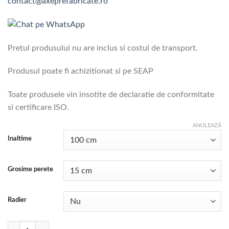
contact@axeprefabricate.ro
până
la
9.500,00 lei
Pretul produsului nu are inclus si costul de transport.
Produsul poate fi achizitionat si pe SEAP
Toate produsele vin insotite de declaratie de conformitate
si certificare ISO.
ANULEAZĂ
Inaltime
Grosime perete
Radier
Cantitate Camin rectangular armat din beton dimensiune interioara 2