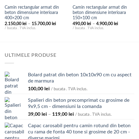
Camin rectangular armat din
Camin rectangular armat din
beton dimensiune interioara
beton dimensiune interioara
400×200 cm
150×100 cm
Interval
Interval
2.150,00
lei
–
15.700,00
lei
490,00
lei
–
4.900,00
lei
de
de
/ bucata . TVA inclus.
/ bucata . TVA inclus.
prețuri:
prețuri:
2.150,00 lei
490,00 lei
până
până
la
la
15.700,00 lei
4.900,00 le
ULTIMELE PRODUSE
Bolard patrat din beton 10x10x90 cm cu aspect
de marmura
100,00
lei
/ bucata . TVA inclus.
Spalieri din beton precomprimat cu grosime de
9x9,5 cm - dimensiuni la comanda
Interval
39,00
lei
–
119,00
lei
/ bucata . TVA inclus.
de
Capac carosabil pentru camin rotund din beton
prețuri:
cu rama de fonta 40 tone si grosime de 20 cm -
39,00 lei
diverse marimi