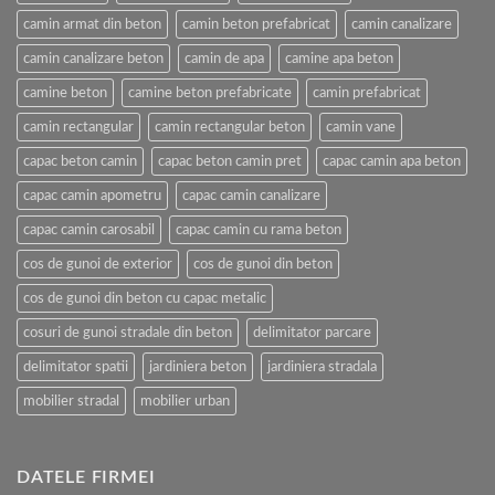
camin armat din beton
camin beton prefabricat
camin canalizare
camin canalizare beton
camin de apa
camine apa beton
camine beton
camine beton prefabricate
camin prefabricat
camin rectangular
camin rectangular beton
camin vane
capac beton camin
capac beton camin pret
capac camin apa beton
capac camin apometru
capac camin canalizare
capac camin carosabil
capac camin cu rama beton
cos de gunoi de exterior
cos de gunoi din beton
cos de gunoi din beton cu capac metalic
cosuri de gunoi stradale din beton
delimitator parcare
delimitator spatii
jardiniera beton
jardiniera stradala
mobilier stradal
mobilier urban
DATELE FIRMEI