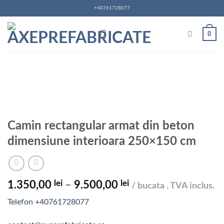
Skip
+40761728077
to
content
0
Camin rectangular armat din beton
dimensiune interioara 250×150 cm
lei
lei
Interval
1.350,00
–
9.500,00
/ bucata . TVA inclus.
de
Telefon +40761728077
prețuri:
1.350,00 lei