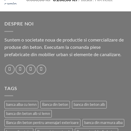
/ bucata . TVA inclus.
inițial
curent
a
este:
fost:
6.200,00 lei.
DESPRE NOI
6.630,00 lei.
Suntem o societate noua de productie si comercializare de
produse din beton. Executam la comanda piese
prefabricate din mobilier urban si elemente de canalizare.
TAGS
banca alba cu lemn
Banca din beton
banca din beton alb
banca din beton alb si lemn
Banca din beton pentru amenajari exterioare
banca din marmura alba