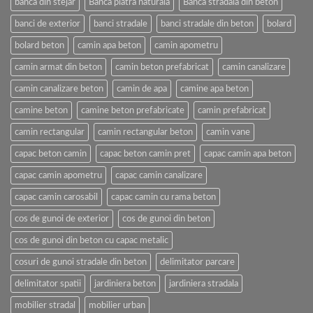
banca din stejar
Banca piatra naturala
Banca stradala din beton
banci de exterior
banci stradale
banci stradale din beton
bolard
bolard beton
camin apa beton
camin apometru
camin armat din beton
camin beton prefabricat
camin canalizare
camin canalizare beton
camin de apa
camine apa beton
camine beton
camine beton prefabricate
camin prefabricat
camin rectangular
camin rectangular beton
camin vane
capac beton camin
capac beton camin pret
capac camin apa beton
capac camin apometru
capac camin canalizare
capac camin carosabil
capac camin cu rama beton
cos de gunoi de exterior
cos de gunoi din beton
cos de gunoi din beton cu capac metalic
cosuri de gunoi stradale din beton
delimitator parcare
delimitator spatii
jardiniera beton
jardiniera stradala
mobilier stradal
mobilier urban