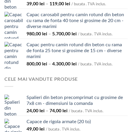
Interval
39,00
lei
–
119,00
lei
/ bucata . TVA inclus.
de
Capac carosabil pentru camin rotund din beton
prețuri:
cu rama de fonta 40 tone si grosime de 20 cm -
39,00 lei
diverse marimi
până
Interval
980,00
lei
–
5.700,00
lei
la
/ bucata . TVA inclus.
de
119,00 lei
Capac pentru camin rotund din beton cu rama
prețuri:
de fonta 25 tone si grosime de 15 cm - diverse
980,00 lei
marimi
până
Interval
800,00
lei
–
4.300,00
lei
la
/ bucata . TVA inclus.
de
5.700,00 lei
prețuri:
CELE MAI VANDUTE PRODUSE
800,00 lei
până
la
Spalieri din beton precomprimat cu grosime de
4.300,00 lei
7x8 cm - dimensiuni la comanda
Interval
24,00
lei
–
74,00
lei
/ bucata . TVA inclus.
de
Capace de rigola armate (20 to)
prețuri:
49,00
lei
24,00 lei
/ bucata . TVA inclus.