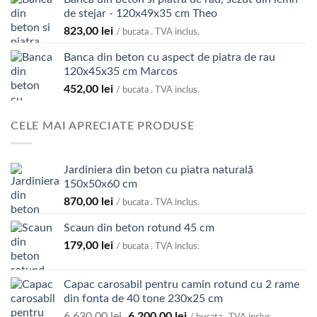
de stejar - 120x49x35 cm Theo
823,00
lei
/ bucata . TVA inclus.
Banca din beton cu aspect de piatra de rau
120x45x35 cm Marcos
452,00
lei
/ bucata . TVA inclus.
CELE MAI APRECIATE PRODUSE
Jardiniera din beton cu piatra naturală
150x50x60 cm
870,00
lei
/ bucata . TVA inclus.
Scaun din beton rotund 45 cm
179,00
lei
/ bucata . TVA inclus.
Capac carosabil pentru camin rotund cu 2 rame
din fonta de 40 tone 230x25 cm
Prețul
Prețul
6.630,00
lei
6.200,00
lei