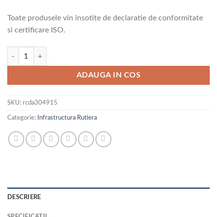
Toate produsele vin insotite de declaratie de conformitate
si certificare ISO.
Cantitate Capace de rigola dublu armate (40 to)
ADAUGA IN COS
SKU:
rcda304915
Categorie:
Infrastructura Rutiera
DESCRIERE
SPECIFICATII