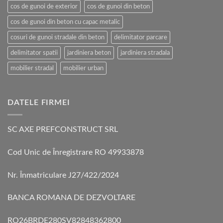
cos de gunoi de exterior
cos de gunoi din beton
cos de gunoi din beton cu capac metalic
cosuri de gunoi stradale din beton
delimitator parcare
delimitator spatii
jardiniera beton
jardiniera stradala
mobilier stradal
mobilier urban
DATELE FIRMEI
SC AXE PREFCONSTRUCT SRL
Cod Unic de Înregistrare RO 49933878
Nr. Înmatriculare J27/422/2024
BANCA ROMANA DE DEZVOLTARE
RO26BRDE280SV82848362800