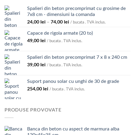
la
Spalieri din beton precomprimat cu grosime de
4.300,00 lei
7x8 cm - dimensiuni la comanda
Interval
24,00
lei
–
74,00
lei
/ bucata . TVA inclus.
de
Capace de rigola armate (20 to)
prețuri:
49,00
lei
24,00 lei
/ bucata . TVA inclus.
până
la
Spalieri din beton precomprimat 7 x 8 x 240 cm
74,00 lei
39,00
lei
/ bucata . TVA inclus.
Suport panou solar cu unghi de 30 de grade
254,00
lei
/ bucata . TVA inclus.
PRODUSE PROVOVATE
Banca din beton cu aspect de marmura alba
120x45x35 cm