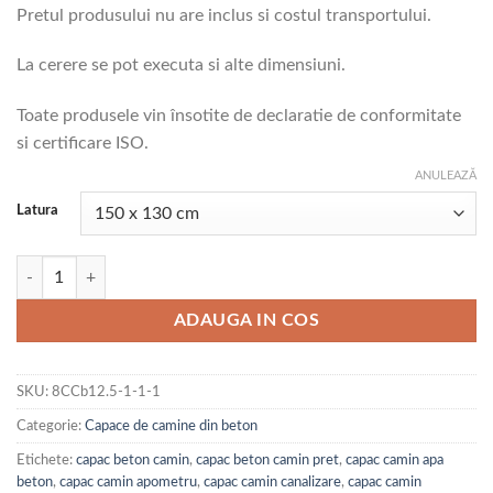
Pretul produsului nu are inclus si costul transportului.
până
la
La cerere se pot executa si alte dimensiuni.
7.000,00 lei
Toate produsele vin însotite de declaratie de conformitate
si certificare ISO.
ANULEAZĂ
Latura
Cantitate Capac pentru camin dreptunghiular din beton cu rama din fon
ADAUGA IN COS
SKU:
8CCb12.5-1-1-1
Categorie:
Capace de camine din beton
Etichete:
capac beton camin
,
capac beton camin pret
,
capac camin apa
beton
,
capac camin apometru
,
capac camin canalizare
,
capac camin