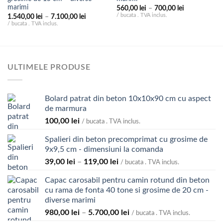
marimi
Interval
560,00
lei
–
700,00
lei
de
/ bucata . TVA inclus.
Interval
1.540,00
lei
–
7.100,00
lei
prețuri:
de
/ bucata . TVA inclus.
560,00 lei
prețuri:
până
1.540,00 lei
la
până
700,00 lei
la
7.100,00 lei
ULTIMELE PRODUSE
Bolard patrat din beton 10x10x90 cm cu aspect
de marmura
100,00
lei
/ bucata . TVA inclus.
Spalieri din beton precomprimat cu grosime de
9x9,5 cm - dimensiuni la comanda
Interval
39,00
lei
–
119,00
lei
/ bucata . TVA inclus.
de
Capac carosabil pentru camin rotund din beton
prețuri:
cu rama de fonta 40 tone si grosime de 20 cm -
39,00 lei
diverse marimi
până
Interval
980,00
lei
–
5.700,00
lei
la
/ bucata . TVA inclus.
de