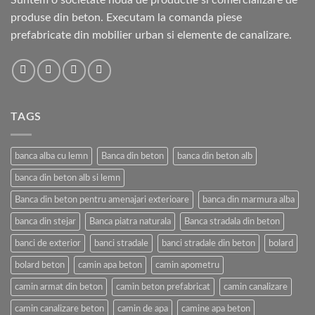
Suntem o societate noua de productie si comercializare de
produse din beton. Executam la comanda piese
prefabricate din mobilier urban si elemente de canalizare.
TAGS
banca alba cu lemn
Banca din beton
banca din beton alb
banca din beton alb si lemn
Banca din beton pentru amenajari exterioare
banca din marmura alba
banca din stejar
Banca piatra naturala
Banca stradala din beton
banci de exterior
banci stradale
banci stradale din beton
bolard
bolard beton
camin apa beton
camin apometru
camin armat din beton
camin beton prefabricat
camin canalizare
camin canalizare beton
camin de apa
camine apa beton