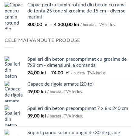
119,00 lei
Capac pentru camin rotund din beton cu rama
prețuri:
de fonta 25 tone si grosime de 15 cm - diverse
980,00 lei
marimi
până
Interval
800,00
lei
–
4.300,00
lei
la
/ bucata . TVA inclus.
de
5.700,00 lei
prețuri:
CELE MAI VANDUTE PRODUSE
800,00 lei
până
la
Spalieri din beton precomprimat cu grosime de
4.300,00 lei
7x8 cm - dimensiuni la comanda
Interval
24,00
lei
–
74,00
lei
/ bucata . TVA inclus.
de
Capace de rigola armate (20 to)
prețuri:
49,00
lei
24,00 lei
/ bucata . TVA inclus.
până
la
Spalieri din beton precomprimat 7 x 8 x 240 cm
74,00 lei
39,00
lei
/ bucata . TVA inclus.
Suport panou solar cu unghi de 30 de grade