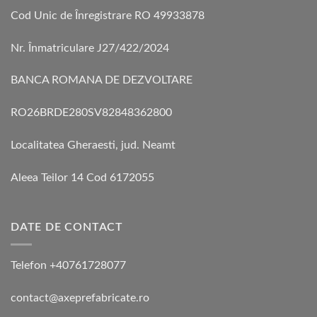
Cod Unic de Înregistrare RO 49933878
Nr. Înmatriculare J27/422/2024
BANCA ROMANA DE DEZVOLTARE
RO26BRDE280SV82848362800
Localitatea Gheraesti, jud. Neamt
Aleea Teilor 14 Cod 6172055
DATE DE CONTACT
Telefon +40761728077
contact@axeprefabricate.ro