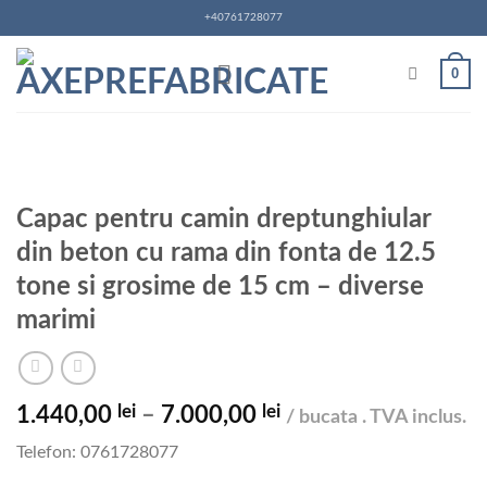
Skip
+40761728077
to
content
0
Capac pentru camin dreptunghiular
din beton cu rama din fonta de 12.5
tone si grosime de 15 cm – diverse
marimi
lei
lei
Interval
1.440,00
–
7.000,00
/ bucata . TVA inclus.
de
Telefon: 0761728077
prețuri:
1.440,00 lei