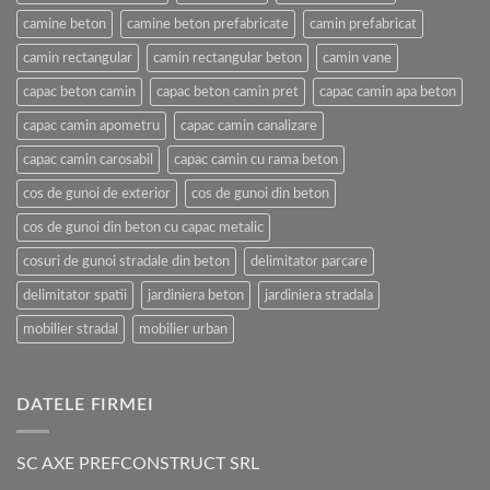
camine beton
camine beton prefabricate
camin prefabricat
camin rectangular
camin rectangular beton
camin vane
capac beton camin
capac beton camin pret
capac camin apa beton
capac camin apometru
capac camin canalizare
capac camin carosabil
capac camin cu rama beton
cos de gunoi de exterior
cos de gunoi din beton
cos de gunoi din beton cu capac metalic
cosuri de gunoi stradale din beton
delimitator parcare
delimitator spatii
jardiniera beton
jardiniera stradala
mobilier stradal
mobilier urban
DATELE FIRMEI
SC AXE PREFCONSTRUCT SRL