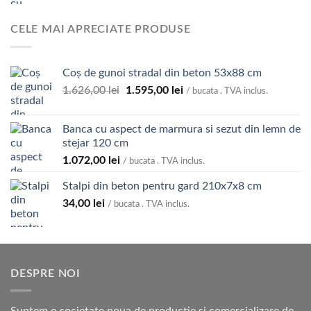
CELE MAI APRECIATE PRODUSE
Coș de gunoi stradal din beton 53x88 cm
Prețul
Prețul
1.626,00
lei
1.595,00
lei
/ bucata . TVA inclus.
inițial
curent
a
este:
Banca cu aspect de marmura si sezut din lemn de
fost:
1.595,00 lei.
stejar 120 cm
1.626,00 lei.
1.072,00
lei
/ bucata . TVA inclus.
Stalpi din beton pentru gard 210x7x8 cm
34,00
lei
/ bucata . TVA inclus.
DESPRE NOI