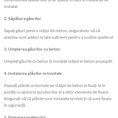
instalat.
2. Săpătura găurilor
Sapați găuri pentru stâlpi din beton, asigurându-vă că
acestea sunt adânci și late suficient pentru a susține spalierul.
3. Umplerea găurilor cu beton
Umpleți găurile cu beton și instalați stâlpii în beton proaspăt.
4. Instalarea plăcilor orizontale
Așezați plăcile orizontale pe stâlpii de beton și fixați-le în
poziție cu ajutorul șuruburilor și a altor elemente de fixare.
Asigurați-vă că plăcile sunt instalate la nivel și că sunt fixate
în siguranță.
5. Finisarea spalierului