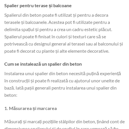
Spalier pentru terase și balcoane
Spalierul din beton poate fi utilizat și pentru a decora
terasele și balcoanele. Acestea pot fi utilizate pentru a
delimita spațiul și pentru a crea un cadru estetic plăcut.
Spalierul poate fi finisat în culori și texturi care să se
potrivească cu designul general al terasei sau al balconului și
poate fi decorat cu plante și alte elemente decorative.
Cum se instalează un spalier din beton
Instalarea unui spalier din beton necesită puțină experiență
în construcții și poate fi realizată cu ajutorul unor unelte de
bază. Iată pașii generali pentru instalarea unui spalier din
beton:
1. Măsurarea și marcarea
Măsurați și marcați pozițiile stâlpilor din beton, ținând cont de
dimensiunea spalierului și de spațiul în care urmează să fie