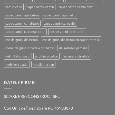
camin vane
capac beton camin
capac beton camin pret
capac camin apa beton
capac camin apometru
capac camin canalizare
capac camin carosabil
capac camin cu rama beton
cos de gunoi de exterior
cos de gunoi din beton
cos de gunoi din beton cu capac metalic
cosuri de gunoi stradale din beton
delimitator parcare
delimitator spatii
jardiniera beton
jardiniera stradala
mobilier stradal
mobilier urban
DATELE FIRMEI
SC AXE PREFCONSTRUCT SRL
Cod Unic de Înregistrare RO 49933878