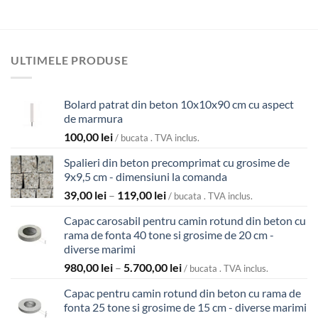
ULTIMELE PRODUSE
Bolard patrat din beton 10x10x90 cm cu aspect
de marmura
100,00
lei
/ bucata . TVA inclus.
Spalieri din beton precomprimat cu grosime de
9x9,5 cm - dimensiuni la comanda
Interval
39,00
lei
–
119,00
lei
/ bucata . TVA inclus.
de
Capac carosabil pentru camin rotund din beton cu
prețuri:
rama de fonta 40 tone si grosime de 20 cm -
39,00 lei
diverse marimi
până
Interval
980,00
lei
–
5.700,00
lei
la
/ bucata . TVA inclus.
de
119,00 lei
Capac pentru camin rotund din beton cu rama de
prețuri:
fonta 25 tone si grosime de 15 cm - diverse marimi
980,00 lei