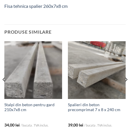
Fisa tehnica spalier 260x7x8 cm
PRODUSE SIMILARE
Stalpi din beton pentru gard
Spalieri din beton
210x7x8 cm
precomprimat 7 x 8 x 240 cm
34,00
lei
39,00
lei
/ bucata . TVA inclus.
/ bucata . TVA inclus.