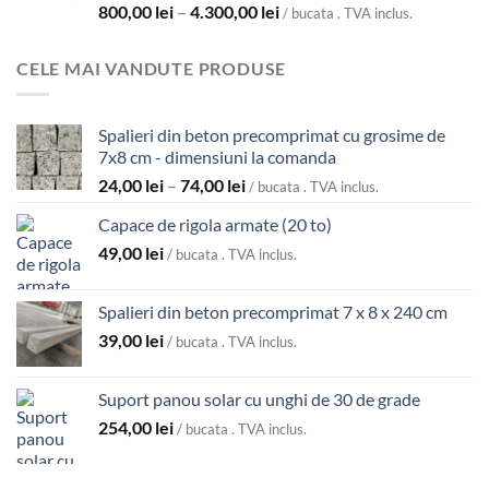
Interval
800,00
lei
–
4.300,00
lei
până
/ bucata . TVA inclus.
de
la
prețuri:
5.700,00 lei
CELE MAI VANDUTE PRODUSE
800,00 lei
până
la
Spalieri din beton precomprimat cu grosime de
4.300,00 lei
7x8 cm - dimensiuni la comanda
Interval
24,00
lei
–
74,00
lei
/ bucata . TVA inclus.
de
Capace de rigola armate (20 to)
prețuri:
49,00
lei
24,00 lei
/ bucata . TVA inclus.
până
la
Spalieri din beton precomprimat 7 x 8 x 240 cm
74,00 lei
39,00
lei
/ bucata . TVA inclus.
Suport panou solar cu unghi de 30 de grade
254,00
lei
/ bucata . TVA inclus.