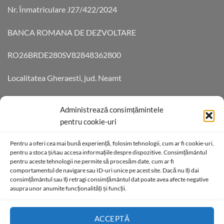
Nr. Înmatriculare J27/422/2024
BANCA ROMANA DE DEZVOLTARE
RO26BRDE280SV82848362800
Localitatea Gheraesti, jud. Neamt
Aleea Teilor 14 Cod 6172055
Administrează consimțămintele
pentru cookie-uri
DATE DE CONTACT
Pentru a oferi cea mai bună experiență, folosim tehnologii, cum ar fi cookie-uri,
pentru a stoca și/sau accesa informațiile despre dispozitive. Consimțământul
pentru aceste tehnologii ne permite să procesăm date, cum ar fi
Telefon +40761728077
comportamentul de navigare sau ID-uri unice pe acest site. Dacă nu îți dai
consimțământul sau îți retragi consimțământul dat poate avea afecte negative
contact@axeprefabricate.ro
asupra unor anumite funcționalități și funcții.
ACCEPTĂ