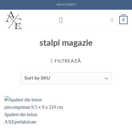
Skip
+40761728077
to
content
0
stalpi magazie
FILTREAZĂ