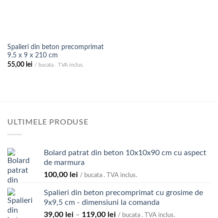
Spalieri din beton precomprimat
9.5 x 9 x 210 cm
55,00
lei
/ bucata . TVA inclus.
ULTIMELE PRODUSE
Bolard patrat din beton 10x10x90 cm cu aspect
de marmura
100,00
lei
/ bucata . TVA inclus.
Spalieri din beton precomprimat cu grosime de
9x9,5 cm - dimensiuni la comanda
Interval
39,00
lei
–
119,00
lei
/ bucata . TVA inclus.