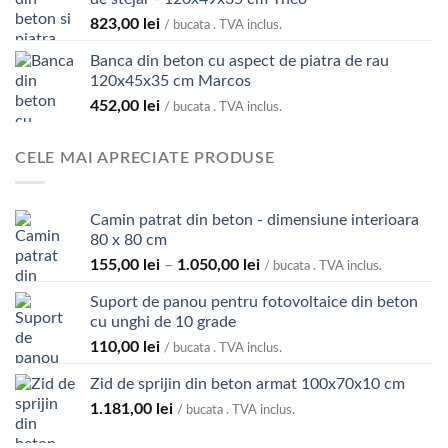
823,00
lei
/ bucata . TVA inclus.
Banca din beton cu aspect de piatra de rau
120x45x35 cm Marcos
452,00
lei
/ bucata . TVA inclus.
CELE MAI APRECIATE PRODUSE
Camin patrat din beton - dimensiune interioara
80 x 80 cm
Interval
155,00
lei
–
1.050,00
lei
/ bucata . TVA inclus.
de
Suport de panou pentru fotovoltaice din beton
prețuri:
cu unghi de 10 grade
155,00 lei
110,00
lei
până
/ bucata . TVA inclus.
la
Zid de sprijin din beton armat 100x70x10 cm
1.050,00 lei
1.181,00
lei
/ bucata . TVA inclus.