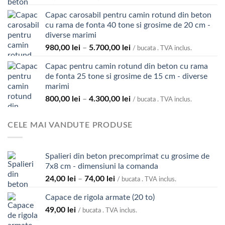
de
Capac carosabil pentru camin rotund din beton
prețuri:
cu rama de fonta 40 tone si grosime de 20 cm -
39,00 lei
diverse marimi
până
Interval
980,00
lei
–
5.700,00
lei
la
/ bucata . TVA inclus.
de
119,00 lei
Capac pentru camin rotund din beton cu rama
prețuri:
de fonta 25 tone si grosime de 15 cm - diverse
980,00 lei
marimi
până
Interval
800,00
lei
–
4.300,00
lei
la
/ bucata . TVA inclus.
de
5.700,00 lei
prețuri:
CELE MAI VANDUTE PRODUSE
800,00 lei
până
la
Spalieri din beton precomprimat cu grosime de
4.300,00 lei
7x8 cm - dimensiuni la comanda
Interval
24,00
lei
–
74,00
lei
/ bucata . TVA inclus.
de
Capace de rigola armate (20 to)
prețuri:
49,00
lei
24,00 lei
/ bucata . TVA inclus.
până