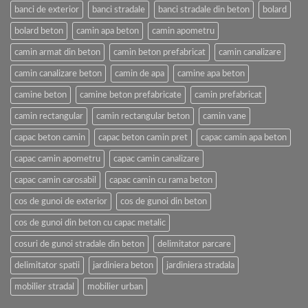
banci de exterior
banci stradale
banci stradale din beton
bolard
bolard beton
camin apa beton
camin apometru
camin armat din beton
camin beton prefabricat
camin canalizare
camin canalizare beton
camin de apa
camine apa beton
camine beton
camine beton prefabricate
camin prefabricat
camin rectangular
camin rectangular beton
camin vane
capac beton camin
capac beton camin pret
capac camin apa beton
capac camin apometru
capac camin canalizare
capac camin carosabil
capac camin cu rama beton
cos de gunoi de exterior
cos de gunoi din beton
cos de gunoi din beton cu capac metalic
cosuri de gunoi stradale din beton
delimitator parcare
delimitator spatii
jardiniera beton
jardiniera stradala
mobilier stradal
mobilier urban