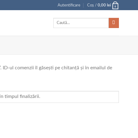
Autentificare
Coș /
0,00
lei
0
Caută
după:
ID-ul comenzii îl găsești pe chitanță și în emailul de