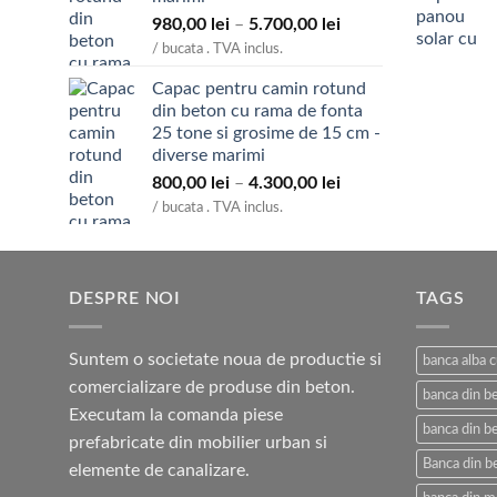
Interval
980,00
lei
–
5.700,00
lei
de
/ bucata . TVA inclus.
prețuri:
Capac pentru camin rotund
980,00 lei
din beton cu rama de fonta
până
25 tone si grosime de 15 cm -
la
diverse marimi
5.700,00 lei
Interval
800,00
lei
–
4.300,00
lei
de
/ bucata . TVA inclus.
prețuri:
800,00 lei
până
DESPRE NOI
la
TAGS
4.300,00 lei
Suntem o societate noua de productie si
banca alba 
comercializare de produse din beton.
banca din b
Executam la comanda piese
banca din be
prefabricate din mobilier urban si
Banca din b
elemente de canalizare.