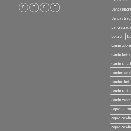
banca din m
Banca piatra
Banca strad
banci strada
bolard
bo
camin apom
camin beton
camin canal
camine apa 
camine beto
camin recta
camin vane
capac beton
capac camin
capac cami