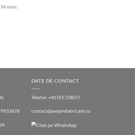
la
TVA inclus.
6.800,00 lei
DATE DE CONTACT
RL
Telefon +40761728077
 49933878
contact@axeprefabricate.ro
024