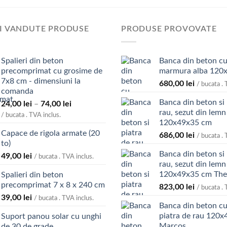
I VANDUTE PRODUSE
PRODUSE PROVOVATE
Spalieri din beton
Banca din beton cu
precomprimat cu grosime de
marmura alba 120
7x8 cm - dimensiuni la
680,00
lei
/ bucata . 
comanda
Banca din beton si 
Interval
24,00
lei
–
74,00
lei
rau, sezut din lemn
de
/ bucata . TVA inclus.
120x49x35 cm
prețuri:
Capace de rigola armate (20
24,00 lei
686,00
lei
/ bucata . 
to)
până
Banca din beton si 
49,00
lei
la
/ bucata . TVA inclus.
rau, sezut din lemn 
74,00 lei
120x49x35 cm Th
Spalieri din beton
precomprimat 7 x 8 x 240 cm
823,00
lei
/ bucata . 
39,00
lei
/ bucata . TVA inclus.
Banca din beton cu
piatra de rau 120
Suport panou solar cu unghi
Marcos
de 30 de grade