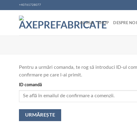
Skip
+40761728077
to
content
ACASA
SHOP
DESPRE NOI
Pentru a urmări comanda, te rog să introduci ID-ul comen
confirmare pe care l-ai primit.
ID comandă
URMĂREȘTE