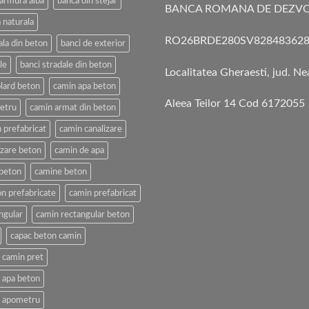
armura alba
banca din stejar
BANCA ROMANA DE DEZVO
 naturala
RO26BRDE280SV828483628
ala din beton
banci de exterior
le
banci stradale din beton
Localitatea Gheraesti, jud. N
lard beton
camin apa beton
Aleea Teilor 14 Cod 6172055
etru
camin armat din beton
 prefabricat
camin canalizare
izare beton
camin de apa
beton
camine beton
n prefabricate
camin prefabricat
ngular
camin rectangular beton
capac beton camin
 camin pret
 apa beton
n apometru