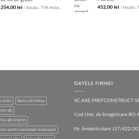
452,00
lei
254,00
lei
/ bucata . 
/ bucata . TVA inclus.
DATELE FIRMEI
SC AXE PREFCONSTRUCT S
cu lemn
Banca din beton
eton alb
Cod Unic de Înregistrare RO
ton alb si lemn
Nr. Înmatriculare J27/422/2
eton pentru amenajari exterioare