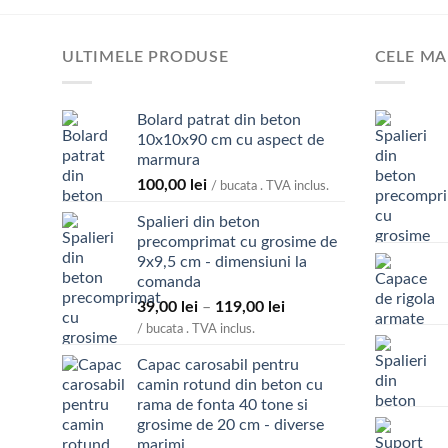
ULTIMELE PRODUSE
CELE MA
Bolard patrat din beton
10x10x90 cm cu aspect de
marmura
100,00
lei
/ bucata . TVA inclus.
Spalieri din beton
precomprimat cu grosime de
9x9,5 cm - dimensiuni la
comanda
Interval
39,00
lei
–
119,00
lei
de
/ bucata . TVA inclus.
prețuri:
Capac carosabil pentru
39,00 lei
camin rotund din beton cu
până
rama de fonta 40 tone si
la
grosime de 20 cm - diverse
119,00 lei
marimi