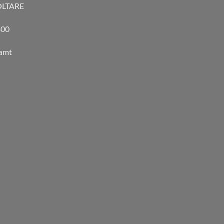
LTARE
00
eamt