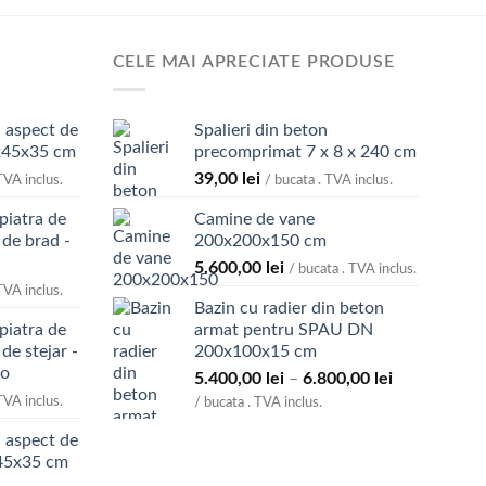
CELE MAI APRECIATE PRODUSE
 aspect de
Spalieri din beton
x45x35 cm
precomprimat 7 x 8 x 240 cm
39,00
lei
TVA inclus.
/ bucata . TVA inclus.
piatra de
Camine de vane
 de brad -
200x200x150 cm
5.600,00
lei
/ bucata . TVA inclus.
TVA inclus.
Bazin cu radier din beton
piatra de
armat pentru SPAU DN
de stejar -
200x100x15 cm
eo
Interval
5.400,00
lei
–
6.800,00
lei
de
TVA inclus.
/ bucata . TVA inclus.
prețuri:
 aspect de
5.400,00 lei
x45x35 cm
până