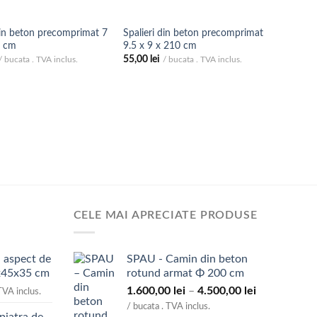
din beton precomprimat 7
Spalieri din beton precomprimat
0 cm
9.5 x 9 x 210 cm
55,00
lei
/ bucata . TVA inclus.
/ bucata . TVA inclus.
CELE MAI APRECIATE PRODUSE
 aspect de
SPAU - Camin din beton
x45x35 cm
rotund armat Φ 200 cm
Interval
1.600,00
lei
–
4.500,00
lei
TVA inclus.
de
/ bucata . TVA inclus.