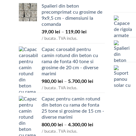
Spalieri din beton
precomprimat cu grosime de
9x9,5 cm - dimensiuni la
comanda
Interval
39,00
lei
–
119,00
lei
de
/ bucata . TVA inclus.
prețuri:
Capac carosabil pentru
39,00 lei
camin rotund din beton cu
până
rama de fonta 40 tone si
la
grosime de 20 cm - diverse
119,00 lei
marimi
Interval
980,00
lei
–
5.700,00
lei
de
/ bucata . TVA inclus.
prețuri:
Capac pentru camin rotund
980,00 lei
din beton cu rama de fonta
până
25 tone si grosime de 15 cm -
la
diverse marimi
5.700,00 lei
Interval
800,00
lei
–
4.300,00
lei
de
/ bucata . TVA inclus.