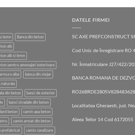
DATELE FIRMEI
SC AXE PREFCONSTRUCT S
cu lemn
Banca din beton
eton alb
Cod Unic de Înregistrare RO
ton alb si lemn
Nr. Înmatriculare J27/422/2
eton pentru amenajari exterioare
armura alba
banca din stejar
BANCA ROMANA DE DEZVO
 naturala
RO26BRDE280SV828483628
ala din beton
banci de exterior
le
banci stradale din beton
Localitatea Gheraesti, jud. N
lard beton
camin apa beton
Aleea Teilor 14 Cod 6172055
etru
camin armat din beton
 prefabricat
camin canalizare