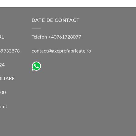
DATE DE CONTACT
RL
Telefon +40761728077
 49933878
contact@axeprefabricate.ro
024
LTARE
00
eamt