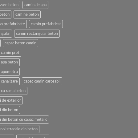
izare beton
camin de apa
beton
camine beton
n prefabricate
camin prefabricat
ngular
camin rectangular beton
capac beton camin
 camin pret
 apa beton
n apometru
 canalizare
capac camin carosabil
 cu rama beton
 de exterior
i din beton
i din beton cu capac metalic
noi stradale din beton