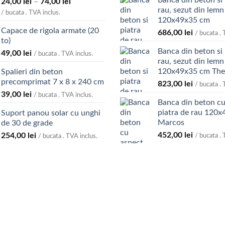
Banca din beton si 
Interval
24,00
lei
–
74,00
lei
rau, sezut din lemn
de
/ bucata . TVA inclus.
120x49x35 cm
prețuri:
Capace de rigola armate (20
24,00 lei
686,00
lei
/ bucata . 
to)
până
Banca din beton si 
49,00
lei
la
/ bucata . TVA inclus.
rau, sezut din lemn 
74,00 lei
120x49x35 cm Th
Spalieri din beton
precomprimat 7 x 8 x 240 cm
823,00
lei
/ bucata . 
39,00
lei
/ bucata . TVA inclus.
Banca din beton cu
piatra de rau 120
Suport panou solar cu unghi
Marcos
de 30 de grade
452,00
lei
254,00
lei
/ bucata . 
/ bucata . TVA inclus.