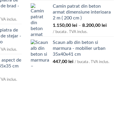
piatra de
prețuri:
 de brad -
Camin patrat din beton
1.600,00 lei
armat dimensiune interioara
până
2 m ( 200 cm )
la
TVA inclus.
Interval
1.150,00
lei
–
8.200,00
lei
4.500,00 lei
piatra de
de
/ bucata . TVA inclus.
de stejar -
prețuri:
eo
Scaun alb din beton si
1.150,00 lei
marmura - mobilier urban
până
TVA inclus.
35x40x41 cm
la
 aspect de
447,00
lei
8.200,00 lei
/ bucata . TVA inclus.
x45x35 cm
TVA inclus.