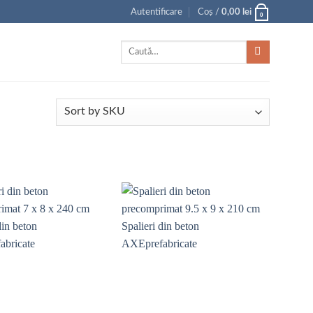
Autentificare
Coș /
0,00
lei
0
Caută
după: