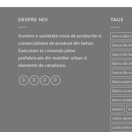
prețuri:
800,00 lei
până
DESPRE NOI
la
TAGS
4.300,00 lei
Suntem o societate noua de productie si
banca alba 
comercializare de produse din beton.
banca din b
Executam la comanda piese
banca din be
prefabricate din mobilier urban si
Banca din b
elemente de canalizare.
banca din m
Banca piatra
Banca strad
banci strada
bolard
bo
camin apom
camin beton