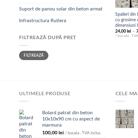
Suport de panou solar din beton armat
Spalieri di
cu grosime
Infrastructura Rutiera
dimensiuni
24,00
lei
–
/ bucata . TVA
FILTREAZĂ DUPĂ PREȚ
Preț
Preț
FILTREAZĂ
minim
maxim
ULTIMELE PRODUSE
CELE MA
Bolard patrat din beton
10x10x90 cm cu aspect de
marmura
100,00
lei
/ bucata . TVA inclus.