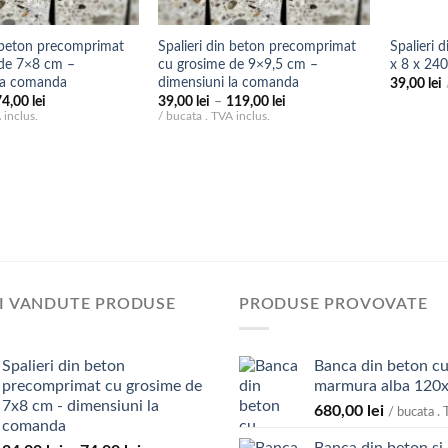
n beton precomprimat
Spalieri din beton precomprimat
Spalieri 
 de 7×8 cm –
cu grosime de 9×9,5 cm –
x 8 x 24
 la comanda
dimensiuni la comanda
39,00
lei
Interval
Interval
74,00
lei
39,00
lei
–
119,00
lei
de
de
 inclus.
/ bucata . TVA inclus.
prețuri:
prețuri:
24,00 lei
39,00 lei
până
până
la
la
74,00 lei
119,00 lei
I VANDUTE PRODUSE
PRODUSE PROVOVATE
Spalieri din beton
Banca din beton cu
precomprimat cu grosime de
marmura alba 120
7x8 cm - dimensiuni la
680,00
lei
/ bucata . 
comanda