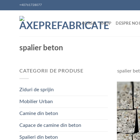
Skip
+40761728077
to
content
ACASA
SHOP
DESPRE NOI
spalier beton
CATEGORII DE PRODUSE
spalier be
Ziduri de sprijin
Mobilier Urban
Camine din beton
Capace de camine din beton
Spalieri din beton