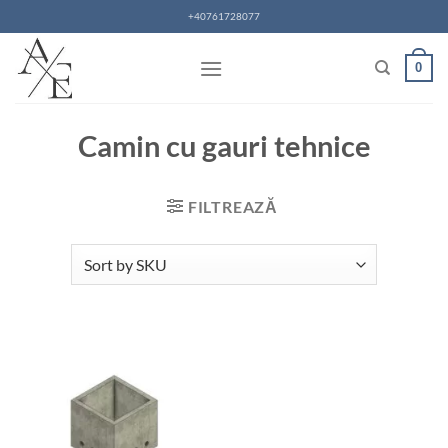
Skip
+40761728077
to
content
0
Camin cu gauri tehnice
FILTREAZĂ