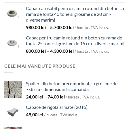
de
Capac carosabil pentru camin rotund din beton cu
prețuri:
rama de fonta 40 tone si grosime de 20 cm -
39,00 lei
diverse marimi
până
Interval
980,00
lei
–
5.700,00
lei
la
/ bucata . TVA inclus.
de
119,00 lei
Capac pentru camin rotund din beton cu rama de
prețuri:
fonta 25 tone si grosime de 15 cm - diverse marimi
980,00 lei
Interval
800,00
lei
–
4.300,00
lei
până
/ bucata . TVA inclus.
de
la
prețuri:
5.700,00 lei
CELE MAI VANDUTE PRODUSE
800,00 lei
până
la
Spalieri din beton precomprimat cu grosime de
4.300,00 lei
7x8 cm - dimensiuni la comanda
Interval
24,00
lei
–
74,00
lei
/ bucata . TVA inclus.
de
Capace de rigola armate (20 to)
prețuri:
49,00
lei
24,00 lei
/ bucata . TVA inclus.
până
la