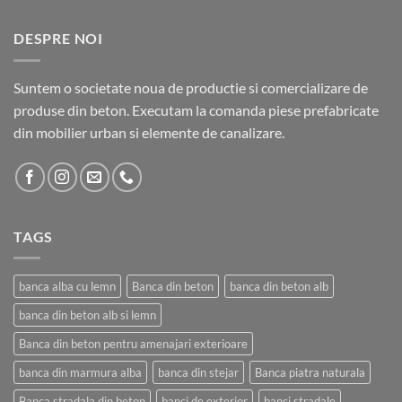
8.200,00 lei
DESPRE NOI
Suntem o societate noua de productie si comercializare de
produse din beton. Executam la comanda piese prefabricate
din mobilier urban si elemente de canalizare.
TAGS
banca alba cu lemn
Banca din beton
banca din beton alb
banca din beton alb si lemn
Banca din beton pentru amenajari exterioare
banca din marmura alba
banca din stejar
Banca piatra naturala
Banca stradala din beton
banci de exterior
banci stradale