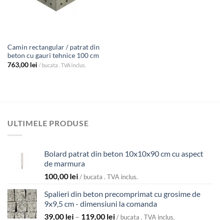
Camin rectangular / patrat din
beton cu gauri tehnice 100 cm
763,00
lei
/ bucata . TVA inclus.
ULTIMELE PRODUSE
Bolard patrat din beton 10x10x90 cm cu aspect
de marmura
100,00
lei
/ bucata . TVA inclus.
Spalieri din beton precomprimat cu grosime de
9x9,5 cm - dimensiuni la comanda
Interval
39,00
lei
–
119,00
lei
/ bucata . TVA inclus.