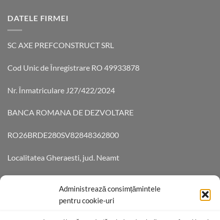
DATELE FIRMEI
SC AXE PREFCONSTRUCT SRL
Cod Unic de Înregistrare RO 49933878
Nr. Înmatriculare J27/422/2024
BANCA ROMANA DE DEZVOLTARE
RO26BRDE280SV82848362800
Localitatea Gheraesti, jud. Neamt
Aleea Teilor 14 Cod 6172055
Administrează consimțămintele
pentru cookie-uri
DATE DE CONTACT