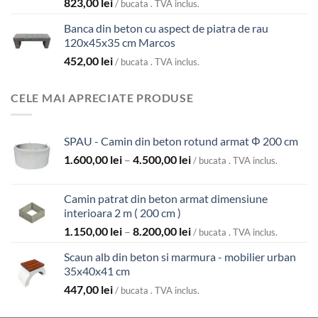
823,00
lei
/ bucata . TVA inclus.
Banca din beton cu aspect de piatra de rau
120x45x35 cm Marcos
452,00
lei
/ bucata . TVA inclus.
CELE MAI APRECIATE PRODUSE
SPAU - Camin din beton rotund armat Φ 200 cm
Interval
1.600,00
lei
–
4.500,00
lei
/ bucata . TVA inclus.
de
prețuri:
Camin patrat din beton armat dimensiune
1.600,00 lei
interioara 2 m ( 200 cm )
până
Interval
1.150,00
lei
–
8.200,00
lei
la
/ bucata . TVA inclus.
de
4.500,00 lei
Scaun alb din beton si marmura - mobilier urban
prețuri:
35x40x41 cm
1.150,00 lei
447,00
lei
până
/ bucata . TVA inclus.
la