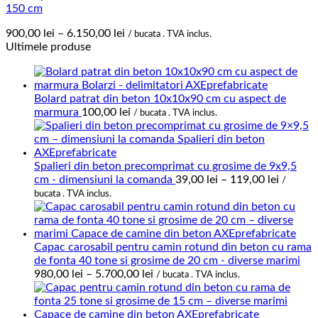
150 cm
Interval
900,00
lei
–
6.150,00
lei
/ bucata . TVA inclus.
de
Ultimele produse
prețuri:
900,00 lei
până
Bolard patrat din beton 10x10x90 cm cu aspect de
la
marmura
100,00
lei
6.150,00 lei
/ bucata . TVA inclus.
Spalieri din beton precomprimat cu grosime de 9x9,5
Interval
cm - dimensiuni la comanda
39,00
lei
–
119,00
lei
/
de
bucata . TVA inclus.
prețuri:
39,00 le
până
la
Capac carosabil pentru camin rotund din beton cu rama
119,00 l
de fonta 40 tone si grosime de 20 cm - diverse marimi
Interval
980,00
lei
–
5.700,00
lei
/ bucata . TVA inclus.
de
prețuri:
980,00 lei