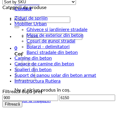
Contul meu
Categorii de produse
Contact
Ziduri de sprijin
Caută
Mobilier Urban
după:
Ghivece si jardiniere stradale
Mese de exterior din beton
Caută
Cosuri de gunoi stradal
după:
Bolarzi - delimitatori
0
Banci stradale din beton
Coș
Camine din beton
Capace de camine din beton
Spalieri din beton
Suport de panou solar din beton armat
Infrastructura Rutiera
Nu ai niciun produs în coș.
Filtrează după preț
Preț
Preț
Înapoi la magazin
minim
maxim
Filtrează