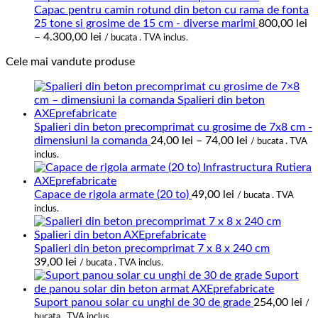
până
Capac pentru camin rotund din beton cu rama de fonta
la
25 tone si grosime de 15 cm - diverse marimi
800,00
lei
Interval
5.700,00 lei
–
4.300,00
lei
/ bucata . TVA inclus.
de
Cele mai vandute produse
prețuri:
800,00 lei
până
la
4.300,00 lei
Spalieri din beton precomprimat cu grosime de 7x8 cm -
Interval
dimensiuni la comanda
24,00
lei
–
74,00
lei
/ bucata . TVA
de
inclus.
prețuri:
24,00 lei
până
Capace de rigola armate (20 to)
49,00
lei
/ bucata . TVA
la
inclus.
74,00 lei
Spalieri din beton precomprimat 7 x 8 x 240 cm
39,00
lei
/ bucata . TVA inclus.
Suport panou solar cu unghi de 30 de grade
254,00
lei
/
bucata . TVA inclus.