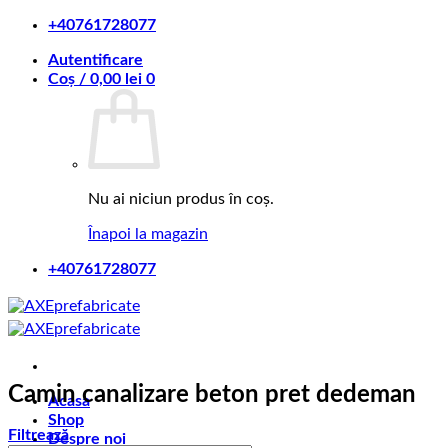
Skip
+40761728077
to
Autentificare
content
Coș /
0,00
lei
0
Nu ai niciun produs în coș.
Înapoi la magazin
+40761728077
Camin canalizare beton pret dedeman
Acasa
Shop
Filtrează
Despre noi