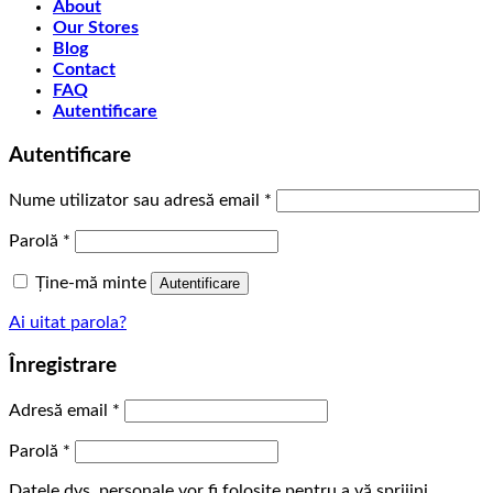
About
Our Stores
Blog
Contact
FAQ
Autentificare
Autentificare
Obligatoriu
Nume utilizator sau adresă email
*
Obligatoriu
Parolă
*
Ține-mă minte
Autentificare
Ai uitat parola?
Înregistrare
Obligatoriu
Adresă email
*
Obligatoriu
Parolă
*
Datele dvs. personale vor fi folosite pentru a vă sprijini