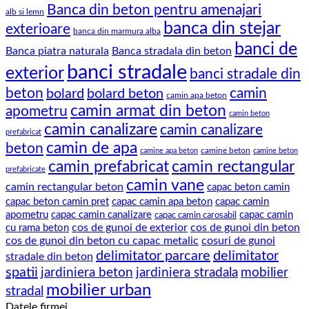
Banca din beton pentru amenajari
alb si lemn
banca din stejar
exterioare
banca din marmura alba
banci de
Banca piatra naturala
Banca stradala din beton
banci stradale
exterior
banci stradale din
beton
camin
bolard
bolard beton
camin apa beton
camin armat din beton
apometru
camin beton
camin canalizare
camin canalizare
prefabricat
camin de apa
beton
camine beton
camine apa beton
camine beton
camin prefabricat
camin rectangular
prefabricate
camin vane
camin rectangular beton
capac beton camin
capac beton camin pret
capac camin apa beton
capac camin
apometru
capac camin canalizare
capac camin
capac camin carosabil
cos de gunoi de exterior
cos de gunoi din beton
cu rama beton
cos de gunoi din beton cu capac metalic
cosuri de gunoi
delimitator parcare
delimitator
stradale din beton
spatii
jardiniera beton
jardiniera stradala
mobilier
mobilier urban
stradal
Datele firmei