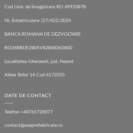
Cod Unic de Înregistrare RO 49933878
Nr. Înmatriculare J27/422/2024
BANCA ROMANA DE DEZVOLTARE
RO26BRDE280SV82848362800
Localitatea Gheraesti, jud. Neamt
Aleea Teilor 14 Cod 6172055
DATE DE CONTACT
Telefon +40761728077
contact@axeprefabricate.ro