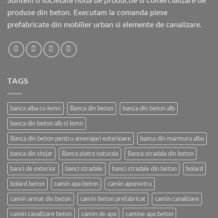
Suntem o societate noua de productie si comercializare de
produse din beton. Executam la comanda piese
prefabricate din mobilier urban si elemente de canalizare.
TAGS
banca alba cu lemn
Banca din beton
banca din beton alb
banca din beton alb si lemn
Banca din beton pentru amenajari exterioare
banca din marmura alba
banca din stejar
Banca piatra naturala
Banca stradala din beton
banci de exterior
banci stradale
banci stradale din beton
bolard
bolard beton
camin apa beton
camin apometru
camin armat din beton
camin beton prefabricat
camin canalizare
camin canalizare beton
camin de apa
camine apa beton