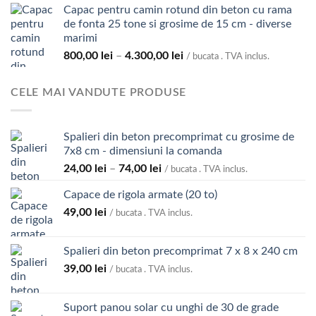
119,00 lei
Capac pentru camin rotund din beton cu rama
prețuri:
de fonta 25 tone si grosime de 15 cm - diverse
980,00 lei
marimi
până
Interval
800,00
lei
–
4.300,00
lei
la
/ bucata . TVA inclus.
de
5.700,00 lei
prețuri:
CELE MAI VANDUTE PRODUSE
800,00 lei
până
la
Spalieri din beton precomprimat cu grosime de
4.300,00 lei
7x8 cm - dimensiuni la comanda
Interval
24,00
lei
–
74,00
lei
/ bucata . TVA inclus.
de
Capace de rigola armate (20 to)
prețuri:
49,00
lei
24,00 lei
/ bucata . TVA inclus.
până
la
Spalieri din beton precomprimat 7 x 8 x 240 cm
74,00 lei
39,00
lei
/ bucata . TVA inclus.
Suport panou solar cu unghi de 30 de grade