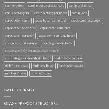
camine beton
camine beton prefabricate
camin prefabricat
camin rectangular
camin rectangular beton
camin vane
capac beton camin
capac beton camin pret
capac camin apa beton
capac camin apometru
capac camin canalizare
capac camin carosabil
capac camin cu rama beton
cos de gunoi de exterior
cos de gunoi din beton
cos de gunoi din beton cu capac metalic
cosuri de gunoi stradale din beton
delimitator parcare
delimitator spatii
jardiniera beton
jardiniera stradala
mobilier stradal
mobilier urban
DATELE FIRMEI
SC AXE PREFCONSTRUCT SRL