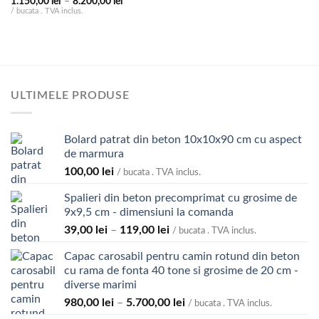
Interval
1.150,00
lei
–
8.200,00
lei
de
/ bucata . TVA inclus.
prețuri:
1.150,00 lei
până
la
8.200,00 lei
ULTIMELE PRODUSE
Bolard patrat din beton 10x10x90 cm cu aspect
de marmura
100,00
lei
/ bucata . TVA inclus.
Spalieri din beton precomprimat cu grosime de
9x9,5 cm - dimensiuni la comanda
Interval
39,00
lei
–
119,00
lei
/ bucata . TVA inclus.
de
Capac carosabil pentru camin rotund din beton
prețuri:
cu rama de fonta 40 tone si grosime de 20 cm -
39,00 lei
diverse marimi
până
Interval
980,00
lei
–
5.700,00
lei
la
/ bucata . TVA inclus.
de