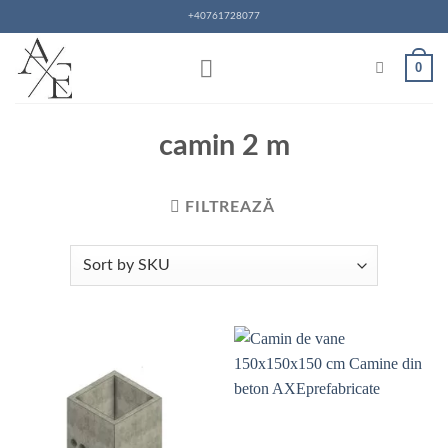
Skip
+40761728077
to
content
0
camin 2 m
FILTREAZĂ