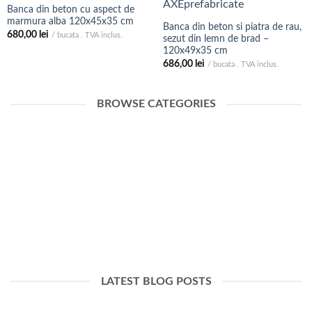
Banca din beton cu aspect de
marmura alba 120x45x35 cm
Banca din beton si piatra de rau,
680,00
lei
/ bucata . TVA inclus.
sezut din lemn de brad –
120x49x35 cm
686,00
lei
/ bucata . TVA inclus.
BROWSE CATEGORIES
ZIDURI DE SPRIJIN
MOBILIER URBAN
LATEST BLOG POSTS