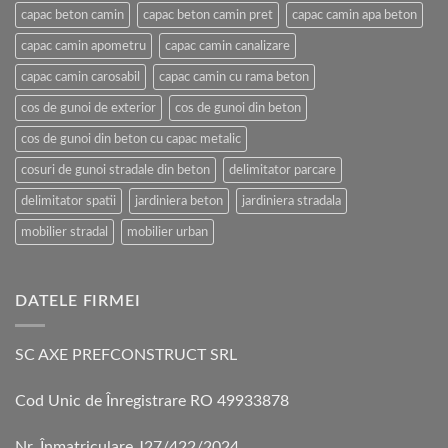
capac beton camin
capac beton camin pret
capac camin apa beton
capac camin apometru
capac camin canalizare
capac camin carosabil
capac camin cu rama beton
cos de gunoi de exterior
cos de gunoi din beton
cos de gunoi din beton cu capac metalic
cosuri de gunoi stradale din beton
delimitator parcare
delimitator spatii
jardiniera beton
jardiniera stradala
mobilier stradal
mobilier urban
DATELE FIRMEI
SC AXE PREFCONSTRUCT SRL
Cod Unic de Înregistrare RO 49933878
Nr. Înmatriculare J27/422/2024