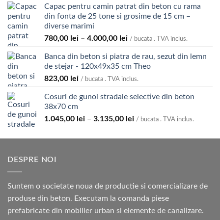
Capac pentru camin patrat din beton cu rama
din fonta de 25 tone si grosime de 15 cm –
diverse marimi
Interval
780,00
lei
–
4.000,00
lei
/ bucata . TVA inclus.
de
Banca din beton si piatra de rau, sezut din lemn
prețuri:
de stejar - 120x49x35 cm Theo
780,00 lei
823,00
lei
până
/ bucata . TVA inclus.
la
Cosuri de gunoi stradale selective din beton
4.000,00 lei
38x70 cm
Interval
1.045,00
lei
–
3.135,00
lei
/ bucata . TVA inclus.
de
prețuri:
1.045,00 lei
DESPRE NOI
până
la
3.135,00 lei
Suntem o societate noua de productie si comercializare de
produse din beton. Executam la comanda piese
prefabricate din mobilier urban si elemente de canalizare.