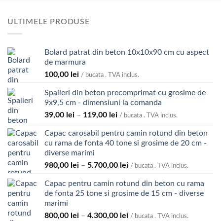
ULTIMELE PRODUSE
Bolard patrat din beton 10x10x90 cm cu aspect
de marmura
100,00
lei
/ bucata . TVA inclus.
Spalieri din beton precomprimat cu grosime de
9x9,5 cm - dimensiuni la comanda
Interval
39,00
lei
–
119,00
lei
/ bucata . TVA inclus.
de
Capac carosabil pentru camin rotund din beton
prețuri:
cu rama de fonta 40 tone si grosime de 20 cm -
39,00 lei
diverse marimi
până
Interval
980,00
lei
–
5.700,00
lei
la
/ bucata . TVA inclus.
de
119,00 lei
Capac pentru camin rotund din beton cu rama
prețuri:
de fonta 25 tone si grosime de 15 cm - diverse
980,00 lei
marimi
până
Interval
800,00
lei
–
4.300,00
lei
la
/ bucata . TVA inclus.