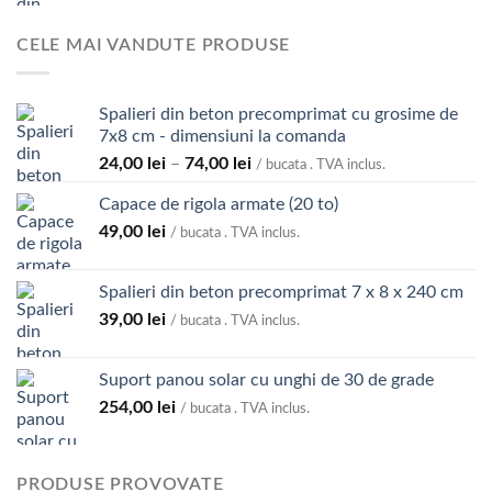
de
5.700,00 lei
prețuri:
CELE MAI VANDUTE PRODUSE
800,00 lei
până
la
Spalieri din beton precomprimat cu grosime de
4.300,00 lei
7x8 cm - dimensiuni la comanda
Interval
24,00
lei
–
74,00
lei
/ bucata . TVA inclus.
de
Capace de rigola armate (20 to)
prețuri:
49,00
lei
24,00 lei
/ bucata . TVA inclus.
până
la
Spalieri din beton precomprimat 7 x 8 x 240 cm
74,00 lei
39,00
lei
/ bucata . TVA inclus.
Suport panou solar cu unghi de 30 de grade
254,00
lei
/ bucata . TVA inclus.
PRODUSE PROVOVATE