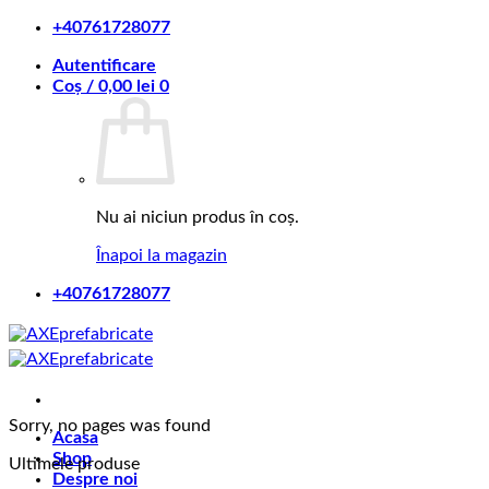
Skip
+40761728077
to
Autentificare
content
Coș /
0,00
lei
0
Nu ai niciun produs în coș.
Înapoi la magazin
+40761728077
Sorry, no pages was found
Acasa
Shop
Ultimele produse
Despre noi