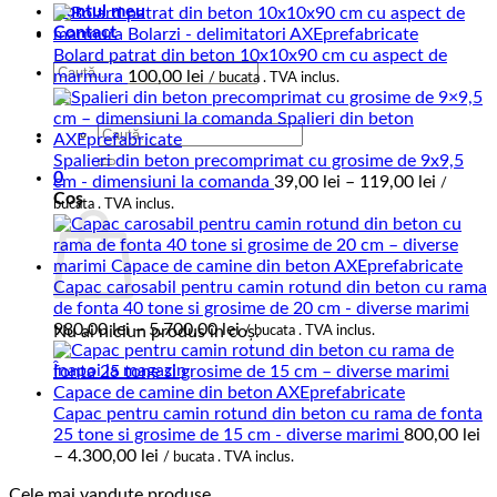
Contul meu
Contact
Bolard patrat din beton 10x10x90 cm cu aspect de
Caută
marmura
100,00
lei
/ bucata . TVA inclus.
după:
Caută
după:
Spalieri din beton precomprimat cu grosime de 9x9,5
0
Interval
cm - dimensiuni la comanda
39,00
lei
–
119,00
lei
/
Coș
de
bucata . TVA inclus.
prețuri:
39,00 le
până
la
Capac carosabil pentru camin rotund din beton cu rama
119,00 l
de fonta 40 tone si grosime de 20 cm - diverse marimi
Interval
980,00
lei
–
5.700,00
lei
Nu ai niciun produs în coș.
/ bucata . TVA inclus.
de
Înapoi la magazin
prețuri:
980,00 lei
până
Capac pentru camin rotund din beton cu rama de fonta
la
25 tone si grosime de 15 cm - diverse marimi
800,00
lei
Interval
5.700,00 lei
–
4.300,00
lei
/ bucata . TVA inclus.
de
Cele mai vandute produse