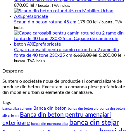
870,00
lei
/ bucata . TVA inclus.
Scaun din beton rotund 45 cm
179,00
lei
/ bucata . TVA
inclus.
Capac carosabil pentru camin rotund cu 2 rame din
Prețul
Preț
fonta de 40 tone 230x25 cm
6.630,00
lei
6.200,00
lei
/
inițial
cur
bucata . TVA inclus.
a
este
Despre noi
fost:
6.20
6.630,00 lei.
Suntem o societate noua de productie si comercializare de
produse din beton. Executam la comanda piese prefabricate
din mobilier urban si elemente de canalizare.
Tags
Banca din beton
banca alba cu lemn
banca din beton alb
banca din beton
Banca din beton pentru amenajari
alb si lemn
banca din stejar
exterioare
banca din marmura alba