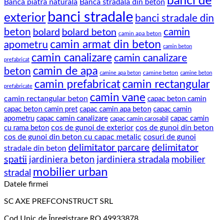
banci de
Banca piatra naturala
Banca stradala din beton
banci stradale
exterior
banci stradale din
beton
camin
bolard
bolard beton
camin apa beton
camin armat din beton
apometru
camin beton
camin canalizare
camin canalizare
prefabricat
camin de apa
beton
camine beton
camine apa beton
camine beton
camin prefabricat
camin rectangular
prefabricate
camin vane
camin rectangular beton
capac beton camin
capac beton camin pret
capac camin apa beton
capac camin
apometru
capac camin canalizare
capac camin
capac camin carosabil
cos de gunoi de exterior
cos de gunoi din beton
cu rama beton
cos de gunoi din beton cu capac metalic
cosuri de gunoi
delimitator parcare
delimitator
stradale din beton
spatii
jardiniera beton
jardiniera stradala
mobilier
mobilier urban
stradal
Datele firmei
SC AXE PREFCONSTRUCT SRL
Cod Unic de Înregistrare RO 49933878