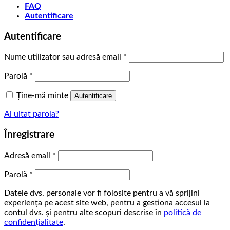
FAQ
Autentificare
Autentificare
Obligatoriu
Nume utilizator sau adresă email
*
Obligatoriu
Parolă
*
Ține-mă minte
Autentificare
Ai uitat parola?
Înregistrare
Obligatoriu
Adresă email
*
Obligatoriu
Parolă
*
Datele dvs. personale vor fi folosite pentru a vă sprijini
experiența pe acest site web, pentru a gestiona accesul la
contul dvs. și pentru alte scopuri descrise în
politică de
confidențialitate
.