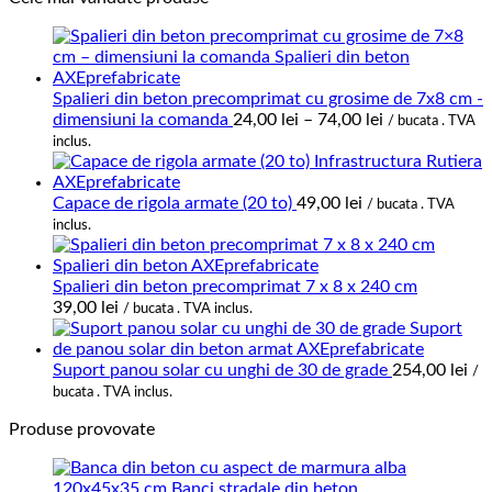
prețuri:
800,00 lei
până
la
4.300,00 lei
Spalieri din beton precomprimat cu grosime de 7x8 cm -
Interval
dimensiuni la comanda
24,00
lei
–
74,00
lei
/ bucata . TVA
de
inclus.
prețuri:
24,00 lei
până
Capace de rigola armate (20 to)
49,00
lei
/ bucata . TVA
la
inclus.
74,00 lei
Spalieri din beton precomprimat 7 x 8 x 240 cm
39,00
lei
/ bucata . TVA inclus.
Suport panou solar cu unghi de 30 de grade
254,00
lei
/
bucata . TVA inclus.
Produse provovate