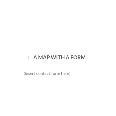
A MAP WITH A FORM
(insert contact form here)