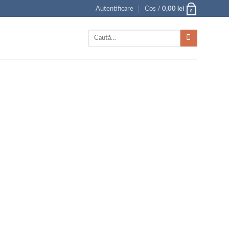
Autentificare
Coș /
0,00
lei
0
Caută
după: