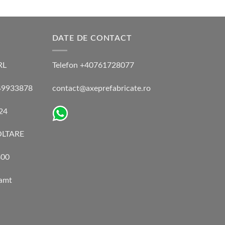
DATE DE CONTACT
RL
Telefon +40761728077
 49933878
contact@axeprefabricate.ro
024
LTARE
00
eamt