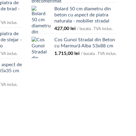
piatra de
 de brad -
Bolard 50 cm diametru din
beton cu aspect de piatra
naturala - mobilier stradal
TVA inclus.
427,00
lei
/ bucata . TVA inclus.
piatra de
de stejar -
Cos Gunoi Stradal din Beton
eo
cu Marmură Alba 53x88 cm
1.715,00
lei
TVA inclus.
/ bucata . TVA inclus.
 aspect de
x45x35 cm
TVA inclus.