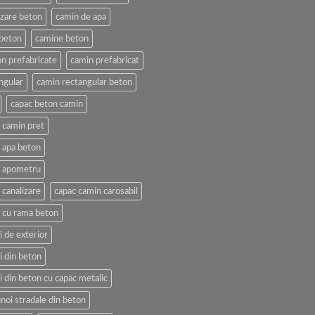
izare beton
camin de apa
beton
camine beton
n prefabricate
camin prefabricat
ngular
camin rectangular beton
capac beton camin
 camin pret
 apa beton
n apometru
 canalizare
capac camin carosabil
 cu rama beton
 de exterior
i din beton
i din beton cu capac metalic
noi stradale din beton