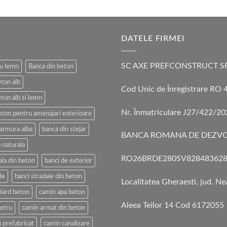
DATELE FIRMEI
SC AXE PREFCONSTRUCT S
cu lemn
Banca din beton
eton alb
Cod Unic de Înregistrare RO
ton alb si lemn
Nr. Înmatriculare J27/422/2
eton pentru amenajari exterioare
armura alba
banca din stejar
BANCA ROMANA DE DEZVO
 naturala
RO26BRDE280SV828483628
ala din beton
banci de exterior
le
banci stradale din beton
Localitatea Gheraesti, jud. N
lard beton
camin apa beton
Aleea Teilor 14 Cod 6172055
etru
camin armat din beton
 prefabricat
camin canalizare