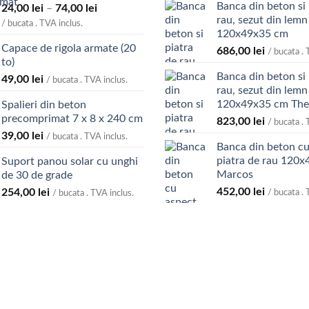
Banca din beton si 
Interval
24,00
lei
–
74,00
lei
rau, sezut din lemn
de
/ bucata . TVA inclus.
120x49x35 cm
prețuri:
Capace de rigola armate (20
24,00 lei
686,00
lei
/ bucata . 
to)
până
Banca din beton si 
49,00
lei
la
/ bucata . TVA inclus.
rau, sezut din lemn 
74,00 lei
120x49x35 cm Th
Spalieri din beton
precomprimat 7 x 8 x 240 cm
823,00
lei
/ bucata . 
39,00
lei
/ bucata . TVA inclus.
Banca din beton cu
piatra de rau 120
Suport panou solar cu unghi
Marcos
de 30 de grade
452,00
lei
254,00
lei
/ bucata . 
/ bucata . TVA inclus.