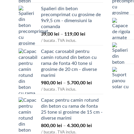
Spalieri din beton
precomprimat cu grosime de
9x9,5 cm - dimensiuni la
comanda
Interval
39,00
lei
–
119,00
lei
de
/ bucata . TVA inclus.
prețuri:
Capac carosabil pentru
39,00 lei
camin rotund din beton cu
până
rama de fonta 40 tone si
la
grosime de 20 cm - diverse
119,00 lei
marimi
Interval
980,00
lei
–
5.700,00
lei
de
/ bucata . TVA inclus.
prețuri:
Capac pentru camin rotund
980,00 lei
din beton cu rama de fonta
până
25 tone si grosime de 15 cm -
la
diverse marimi
5.700,00 lei
Interval
800,00
lei
–
4.300,00
lei
de
/ bucata . TVA inclus.